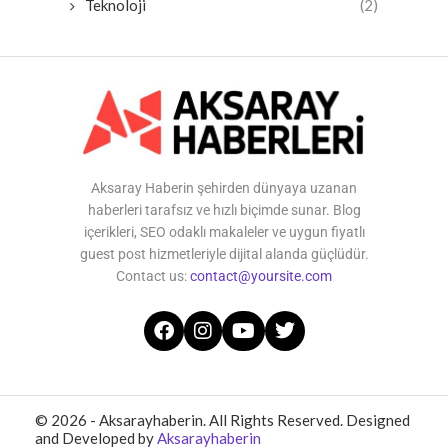
Teknoloji
(2)
Aksaray Haberin şehirden dünyaya uzanan
haberleri tarafsız ve hızlı biçimde sunar. Blog
içerikleri, SEO odaklı makaleler ve uygun fiyatlı
guest post hizmetleriyle dijital alanda güçlüdür.
Contact us:
contact@yoursite.com
© 2026 - Aksarayhaberin. All Rights Reserved. Designed
and Developed by
Aksarayhaberin