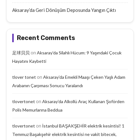
Aksaray’da Geri Dönüşüm Deposunda Yangın Çıktı
Recent Comments
on
足球贝贝
Aksaray’da Silahlı Hücum: 9 Yaşındaki Çocuk
Hayatını Kaybetti
on
tlover tonet
Aksaray’da Emekli Maaşı Çeken Yaşlı Adam
Arabanın Çarpması Sonucu Yaralandı
on
tlovertonet
Aksaray’da Alkollü Araç Kullanan Şoförden
Polis Memurlarına Beddua
on
tlovertonet
İstanbul BAŞAKŞEHİR elektrik kesintisi! 1
Temmuz Başakşehir elektrik kesintisi ne vakit bitecek,