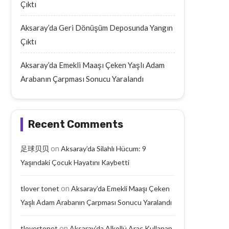
Çıktı
Aksaray’da Geri Dönüşüm Deposunda Yangın
Çıktı
Aksaray’da Emekli Maaşı Çeken Yaşlı Adam
Arabanın Çarpması Sonucu Yaralandı
Recent Comments
on
足球贝贝
Aksaray’da Silahlı Hücum: 9
Yaşındaki Çocuk Hayatını Kaybetti
on
tlover tonet
Aksaray’da Emekli Maaşı Çeken
Yaşlı Adam Arabanın Çarpması Sonucu Yaralandı
on
tlovertonet
Aksaray’da Alkollü Araç Kullanan