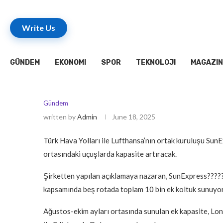
Write Us
GÜNDEM
EKONOMI
SPOR
TEKNOLOJI
MAGAZIN
Gündem
written by
Admin
June 18, 2025
Türk Hava Yolları ile Lufthansa’nın ortak kuruluşu SunE
ortasındaki uçuşlarda kapasite artıracak.
Şirketten yapılan açıklamaya nazaran, SunExpress???????
kapsamında beş rotada toplam 10 bin ek koltuk sunuyor
Ağustos-ekim ayları ortasında sunulan ek kapasite, Lo