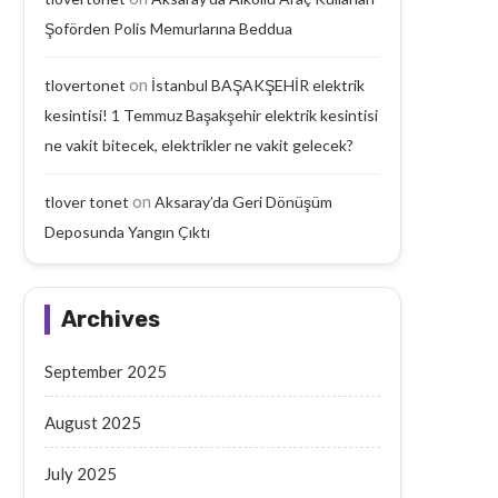
Şoförden Polis Memurlarına Beddua
on
tlovertonet
İstanbul BAŞAKŞEHİR elektrik
kesintisi! 1 Temmuz Başakşehir elektrik kesintisi
ne vakit bitecek, elektrikler ne vakit gelecek?
on
tlover tonet
Aksaray’da Geri Dönüşüm
Deposunda Yangın Çıktı
Aksaray’da Geri Dönüşüm
Aksaray’da Emekli Maaşı
Deposunda Yangın Çıktı
Yaşlı Adam Arabanın Çarp
September 18, 2025
September 17, 2025
Archives
September 2025
August 2025
July 2025