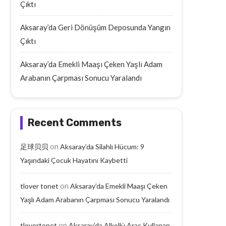
Çıktı
Aksaray’da Geri Dönüşüm Deposunda Yangın
Çıktı
Aksaray’da Emekli Maaşı Çeken Yaşlı Adam
Arabanın Çarpması Sonucu Yaralandı
Recent Comments
on
足球贝贝
Aksaray’da Silahlı Hücum: 9
Yaşındaki Çocuk Hayatını Kaybetti
on
tlover tonet
Aksaray’da Emekli Maaşı Çeken
Yaşlı Adam Arabanın Çarpması Sonucu Yaralandı
on
tlovertonet
Aksaray’da Alkollü Araç Kullanan