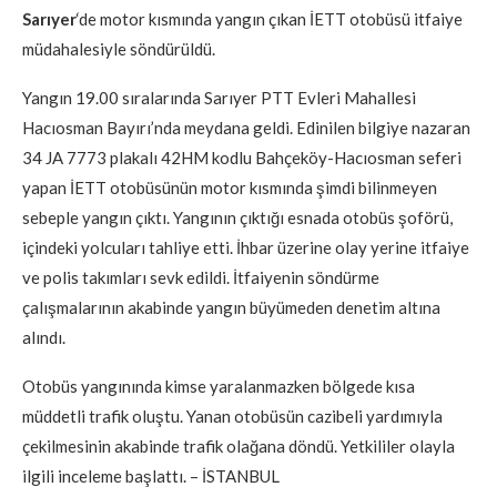
Sarıyer
‘de motor kısmında yangın çıkan İETT otobüsü itfaiye
müdahalesiyle söndürüldü.
Yangın 19.00 sıralarında Sarıyer PTT Evleri Mahallesi
Hacıosman Bayırı’nda meydana geldi. Edinilen bilgiye nazaran
34 JA 7773 plakalı 42HM kodlu Bahçeköy-Hacıosman seferi
yapan İETT otobüsünün motor kısmında şimdi bilinmeyen
sebeple yangın çıktı. Yangının çıktığı esnada otobüs şoförü,
içindeki yolcuları tahliye etti. İhbar üzerine olay yerine itfaiye
ve polis takımları sevk edildi. İtfaiyenin söndürme
çalışmalarının akabinde yangın büyümeden denetim altına
alındı.
Otobüs yangınında kimse yaralanmazken bölgede kısa
müddetli trafik oluştu. Yanan otobüsün cazibeli yardımıyla
çekilmesinin akabinde trafik olağana döndü. Yetkililer olayla
ilgili inceleme başlattı. – İSTANBUL