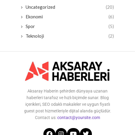
Uncategorized
(20)
Ekonomi
(6)
Spor
(5)
Teknoloji
(2)
Aksaray Haberin şehirden dünyaya uzanan
haberleri tarafsız ve hızlı biçimde sunar. Blog
içerikleri, SEO odaklı makaleler ve uygun fiyatlı
guest post hizmetleriyle dijital alanda güçlüdür.
Contact us:
contact@yoursite.com