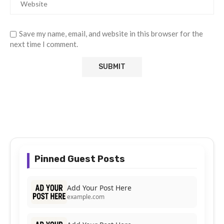
Save my name, email, and website in this browser for the
next time I comment.
Pinned Guest Posts
Add Your Post Here
example.com