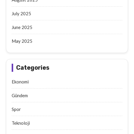
July 2025
June 2025
May 2025
Categories
Ekonomi
Gündem
Spor
Teknoloji