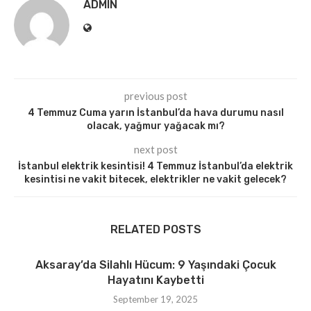
ADMIN
previous post
4 Temmuz Cuma yarın İstanbul’da hava durumu nasıl
olacak, yağmur yağacak mı?
next post
İstanbul elektrik kesintisi! 4 Temmuz İstanbul’da elektrik
kesintisi ne vakit bitecek, elektrikler ne vakit gelecek?
RELATED POSTS
Aksaray’da Silahlı Hücum: 9 Yaşındaki Çocuk
Hayatını Kaybetti
September 19, 2025