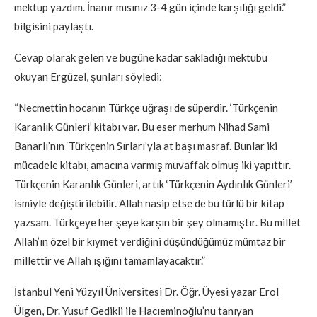
mektup yazdım. İnanır mısınız 3-4 gün içinde karşılığı geldi.”
bilgisini paylaştı.
Cevap olarak gelen ve bugüne kadar sakladığı mektubu
okuyan Ergüzel, şunları söyledi:
“Necmettin hocanın Türkçe uğraşı de süperdir. ‘Türkçenin
Karanlık Günleri’ kitabı var. Bu eser merhum Nihad Sami
Banarlı’nın ‘Türkçenin Sırları’yla at başı masraf. Bunlar iki
mücadele kitabı, amacına varmış muvaffak olmuş iki yapıttır.
Türkçenin Karanlık Günleri, artık ‘Türkçenin Aydınlık Günleri’
ismiyle değiştirilebilir. Allah nasip etse de bu türlü bir kitap
yazsam. Türkçeye her şeye karşın bir şey olmamıştır. Bu millet
Allah’ın özel bir kıymet verdiğini düşündüğümüz mümtaz bir
millettir ve Allah ışığını tamamlayacaktır.”
İstanbul Yeni Yüzyıl Üniversitesi Dr. Öğr. Üyesi yazar Erol
Ülgen, Dr. Yusuf Gedikli ile Hacıeminoğlu’nu tanıyan