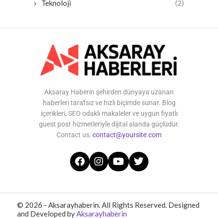
Teknoloji
(2)
Aksaray Haberin şehirden dünyaya uzanan
haberleri tarafsız ve hızlı biçimde sunar. Blog
içerikleri, SEO odaklı makaleler ve uygun fiyatlı
guest post hizmetleriyle dijital alanda güçlüdür.
Contact us:
contact@yoursite.com
© 2026 - Aksarayhaberin. All Rights Reserved. Designed
and Developed by
Aksarayhaberin