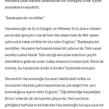
meydana çıkan bahadır adamlardan biri olduğunu yıllar içinde
anladıklarını kaydetti.
“Bambaşka bir nesildiler”
Hacıeminoğlu ile Erol Güngör ve Mehmet Eröz üzere isimleri
periyodun gençleri olarak hem ilim adamı hem de fikir adamı
çehresiyle takip ettiklerini söz eden Ergüzel, “Bambaşka bir
nesildiler. Hocamın hafızamda kalan bir çehresi de Türk sanat
musikisi yahut klasik Türk müziği mevzularında bize çeşitli
etkinliklere giderek onları takip etmemizi istemesiydi. Âlâ ki de
istemiş, bu toplantılar bizde iz bıraktı.” biçiminde konuştu.
Necmettin Hacıeminoğlu hocanın fakültedeki telkin ve
tavsiyeleri dışında şahsi hayatında da çok değerli bir yeri
bulunduğuna işaret eden Ergüzel, “Öğretmenliğe başladığım
birinci yıllarda sık sık tayinim çıkıyordu. Yeni yerimize
gittiğimiz haftaların birinde ben Hacıeminoğlu hocaya uzun bir