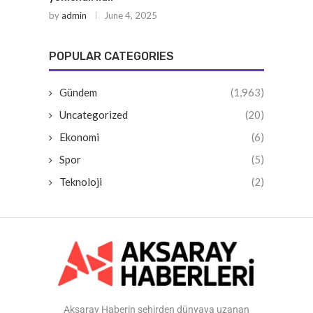
by
admin
June 4, 2025
POPULAR CATEGORIES
Gündem
(1,963)
Uncategorized
(20)
Ekonomi
(6)
Spor
(5)
Teknoloji
(2)
Aksaray Haberin şehirden dünyaya uzanan