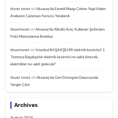
on
tlover tonet
Aksaray’da Emekli Maaşı Çeken Yaşlı Adam
Arabanın Çarpması Sonucu Yaralandı
on
tlovertonet
Aksaray’da Alkollü Araç Kullanan Şoförden
Polis Memurlarına Beddua
on
tlovertonet
İstanbul BAŞAKŞEHİR elektrik kesintisi! 1
Temmuz Başakşehir elektrik kesintisi ne vakit bitecek,
elektrikler ne vakit gelecek?
on
tlover tonet
Aksaray’da Geri Dönüşüm Deposunda
Yangın Çıktı
Archives
August 2026