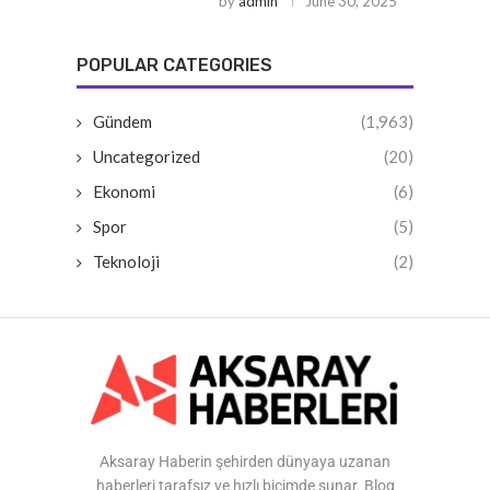
by
admin
June 30, 2025
POPULAR CATEGORIES
Gündem
(1,963)
Uncategorized
(20)
Ekonomi
(6)
Spor
(5)
Teknoloji
(2)
Aksaray Haberin şehirden dünyaya uzanan
haberleri tarafsız ve hızlı biçimde sunar. Blog