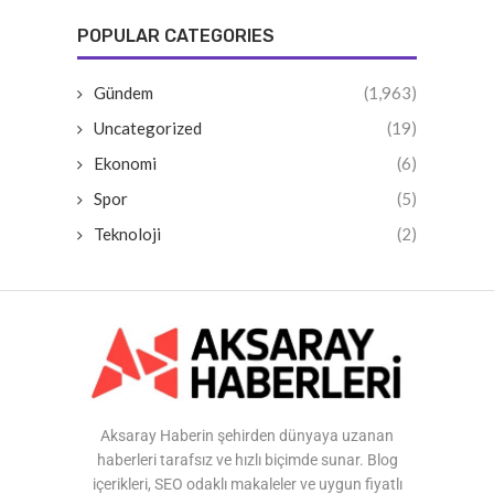
POPULAR CATEGORIES
Gündem
(1,963)
Uncategorized
(19)
Ekonomi
(6)
Spor
(5)
Teknoloji
(2)
Aksaray Haberin şehirden dünyaya uzanan
haberleri tarafsız ve hızlı biçimde sunar. Blog
içerikleri, SEO odaklı makaleler ve uygun fiyatlı