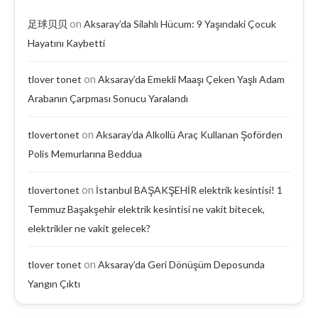
on
足球贝贝
Aksaray’da Silahlı Hücum: 9 Yaşındaki Çocuk
Hayatını Kaybetti
on
tlover tonet
Aksaray’da Emekli Maaşı Çeken Yaşlı Adam
Arabanın Çarpması Sonucu Yaralandı
on
tlovertonet
Aksaray’da Alkollü Araç Kullanan Şoförden
Polis Memurlarına Beddua
on
tlovertonet
İstanbul BAŞAKŞEHİR elektrik kesintisi! 1
Temmuz Başakşehir elektrik kesintisi ne vakit bitecek,
elektrikler ne vakit gelecek?
on
tlover tonet
Aksaray’da Geri Dönüşüm Deposunda
Yangın Çıktı