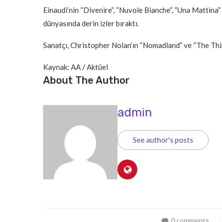
Einaudi’nin “Divenire”, “Nuvole Bianche”, “Una Mattina” 
dünyasında derin izler bıraktı.
Sanatçı, Christopher Nolan’ın “Nomadland” ve “The Thir
Kaynak: AA / Aktüel
About The Author
admin
See author's posts
0 comments