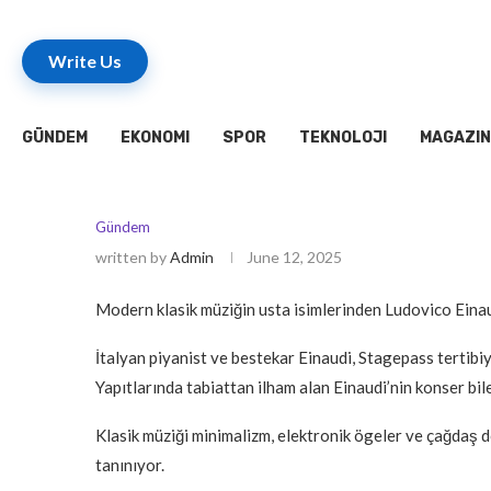
Write Us
GÜNDEM
EKONOMI
SPOR
TEKNOLOJI
MAGAZIN
Gündem
written by
Admin
June 12, 2025
Modern klasik müziğin usta isimlerinden Ludovico Einau
İtalyan piyanist ve bestekar Einaudi, Stagepass tertib
Yapıtlarında tabiattan ilham alan Einaudi’nin konser bile
Klasik müziği minimalizm, elektronik ögeler ve çağdaş 
tanınıyor.