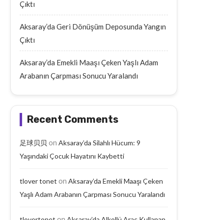
Çıktı
Aksaray’da Geri Dönüşüm Deposunda Yangın
Çıktı
Aksaray’da Emekli Maaşı Çeken Yaşlı Adam
Arabanın Çarpması Sonucu Yaralandı
Recent Comments
on
足球贝贝
Aksaray’da Silahlı Hücum: 9
Yaşındaki Çocuk Hayatını Kaybetti
on
tlover tonet
Aksaray’da Emekli Maaşı Çeken
Aksaray’da Geri Dönüşüm
Aksaray’da Emekli Maaşı
Yaşlı Adam Arabanın Çarpması Sonucu Yaralandı
Deposunda Yangın Çıktı
Yaşlı Adam Arabanın Çarp
September 18, 2025
September 17, 2025
on
tlovertonet
Aksaray’da Alkollü Araç Kullanan