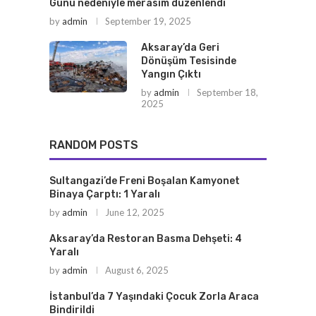
Günü nedeniyle merasim düzenlendi
by
admin
September 19, 2025
Aksaray’da Geri
Dönüşüm Tesisinde
Yangın Çıktı
by
admin
September 18,
2025
RANDOM POSTS
Sultangazi’de Freni Boşalan Kamyonet
Binaya Çarptı: 1 Yaralı
by
admin
June 12, 2025
Aksaray’da Restoran Basma Dehşeti: 4
Yaralı
by
admin
August 6, 2025
İstanbul’da 7 Yaşındaki Çocuk Zorla Araca
Bindirildi