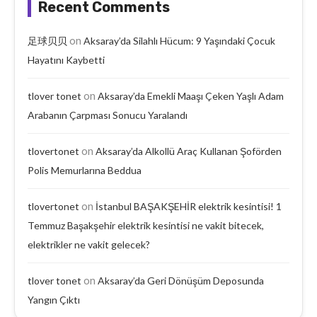
Recent Comments
on
足球贝贝
Aksaray’da Silahlı Hücum: 9 Yaşındaki Çocuk
Hayatını Kaybetti
on
tlover tonet
Aksaray’da Emekli Maaşı Çeken Yaşlı Adam
Arabanın Çarpması Sonucu Yaralandı
on
tlovertonet
Aksaray’da Alkollü Araç Kullanan Şoförden
Polis Memurlarına Beddua
on
tlovertonet
İstanbul BAŞAKŞEHİR elektrik kesintisi! 1
Temmuz Başakşehir elektrik kesintisi ne vakit bitecek,
elektrikler ne vakit gelecek?
on
tlover tonet
Aksaray’da Geri Dönüşüm Deposunda
Yangın Çıktı