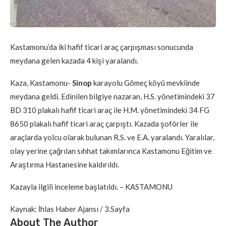
Kastamonu’da iki hafif ticari araç çarpışması sonucunda
meydana gelen kazada 4 kişi yaralandı.
Kaza, Kastamonu-
Sinop
karayolu Gömeç köyü mevkiinde
meydana geldi. Edinilen bilgiye nazaran, H.S. yönetimindeki 37
BD 310 plakalı hafif ticari araç ile H.M. yönetimindeki 34 FG
8650 plakalı hafif ticari araç çarpıştı. Kazada şoförler ile
araçlarda yolcu olarak bulunan R.S. ve E.A. yaralandı. Yaralılar,
olay yerine çağrılan sıhhat takımlarınca Kastamonu Eğitim ve
Araştırma Hastanesine kaldırıldı.
Kazayla ilgili inceleme başlatıldı. – KASTAMONU
Kaynak: İhlas Haber Ajansı / 3.Sayfa
About The Author