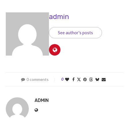
admin
See author's posts
0 comments
0
ADMIN