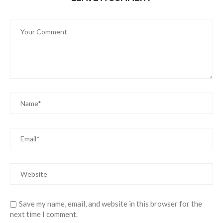
Save my name, email, and website in this browser for the
next time I comment.