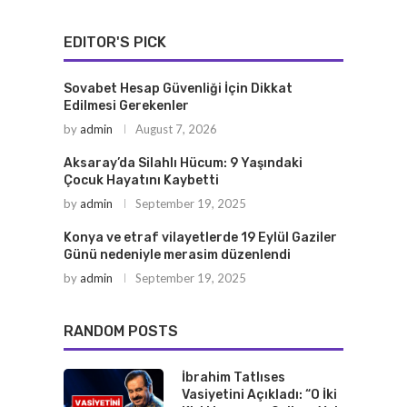
EDITOR'S PICK
Sovabet Hesap Güvenliği İçin Dikkat
Edilmesi Gerekenler
by
admin
August 7, 2026
Aksaray’da Silahlı Hücum: 9 Yaşındaki
Çocuk Hayatını Kaybetti
by
admin
September 19, 2025
Konya ve etraf vilayetlerde 19 Eylül Gaziler
Günü nedeniyle merasim düzenlendi
by
admin
September 19, 2025
RANDOM POSTS
İbrahim Tatlıses
Vasiyetini Açıkladı: “O İki