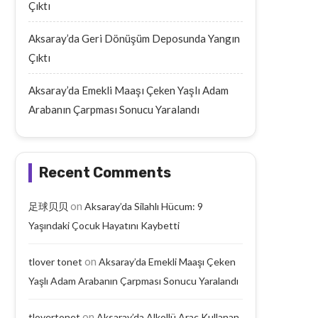
Çıktı
Aksaray’da Geri Dönüşüm Deposunda Yangın
Çıktı
Aksaray’da Emekli Maaşı Çeken Yaşlı Adam
Arabanın Çarpması Sonucu Yaralandı
Recent Comments
on
足球贝贝
Aksaray’da Silahlı Hücum: 9
Yaşındaki Çocuk Hayatını Kaybetti
on
tlover tonet
Aksaray’da Emekli Maaşı Çeken
Yaşlı Adam Arabanın Çarpması Sonucu Yaralandı
on
tlovertonet
Aksaray’da Alkollü Araç Kullanan