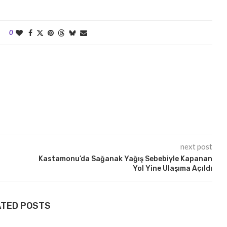
0
next post
Kastamonu’da Sağanak Yağış Sebebiyle Kapanan
Yol Yine Ulaşıma Açıldı
ATED POSTS