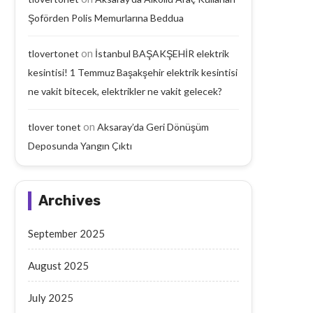
Şoförden Polis Memurlarına Beddua
on
tlovertonet
İstanbul BAŞAKŞEHİR elektrik
kesintisi! 1 Temmuz Başakşehir elektrik kesintisi
ne vakit bitecek, elektrikler ne vakit gelecek?
on
tlover tonet
Aksaray’da Geri Dönüşüm
Deposunda Yangın Çıktı
Archives
September 2025
August 2025
July 2025