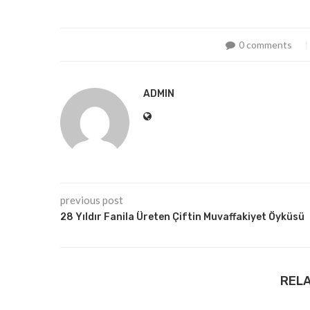
0 comments
ADMIN
previous post
28 Yıldır Fanila Üreten Çiftin Muvaffakiyet Öyküsü
REL