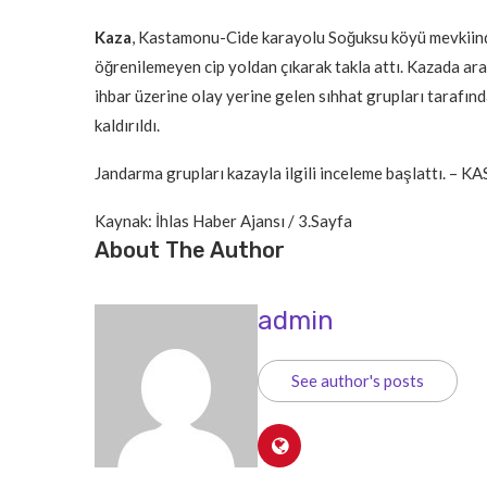
Kaza
, Kastamonu-Cide karayolu Soğuksu köyü mevkiinde
öğrenilemeyen cip yoldan çıkarak takla attı. Kazada ar
ihbar üzerine olay yerine gelen sıhhat grupları tarafın
kaldırıldı.
Jandarma grupları kazayla ilgili inceleme başlattı. 
Kaynak: İhlas Haber Ajansı / 3.Sayfa
About The Author
admin
See author's posts