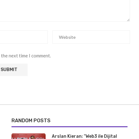
 the next time I comment.
RANDOM POSTS
Arslan Kieran: “Web3 ile Dijital