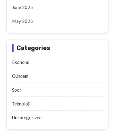
Aksaray’da Geri Dönüşüm
Aksaray’da Emekli Maaşı
June 2025
Deposunda Yangın Çıktı
Yaşlı Adam Arabanın Çarp
September 18, 2025
September 17, 2025
May 2025
Categories
Ekonomi
Gündem
Spor
Teknoloji
Uncategorized