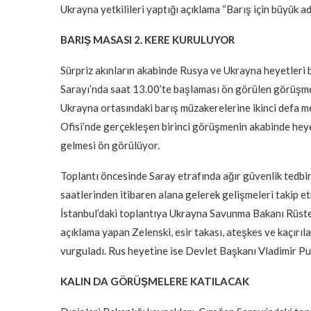
Ukrayna yetkilileri yaptığı açıklama “Barış için büyük ad
BARIŞ MASASI 2. KERE KURULUYOR
Sürpriz akınların akabinde Rusya ve Ukrayna heyetleri b
Sarayı’nda saat 13.00’te başlaması ön görülen görüşme 
Ukrayna ortasındaki barış müzakerelerine ikinci defa 
Ofisi’nde gerçekleşen birinci görüşmenin akabinde heye
gelmesi ön görülüyor.
Toplantı öncesinde Saray etrafında ağır güvenlik tedbirl
saatlerinden itibaren alana gelerek gelişmeleri takip 
İstanbul’daki toplantıya Ukrayna Savunma Bakanı Rüs
açıklama yapan Zelenski, esir takası, ateşkes ve kaçırıl
vurguladı. Rus heyetine ise Devlet Başkanı Vladimir Pu
KALIN DA GÖRÜŞMELERE KATILACAK