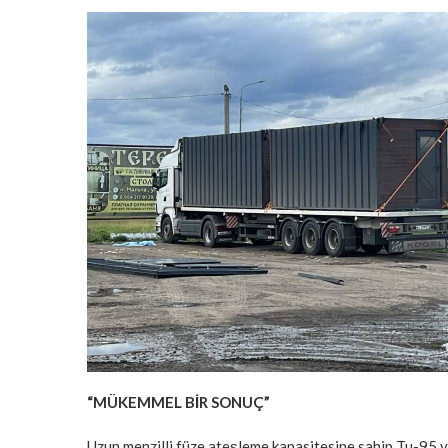
“MÜKEMMEL BİR SONUÇ”
Uzun menzilli füze ateşleme kapasitesine sahip Tu-95 v