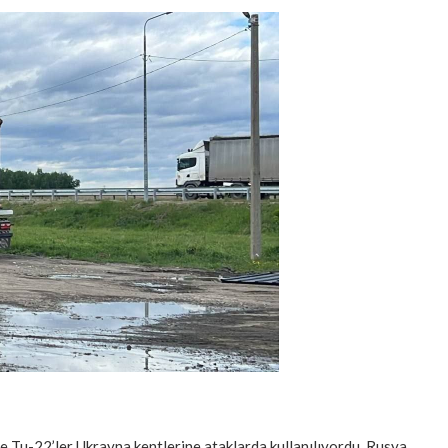
e Tu-22’ler Ukrayna kentlerine ataklarda kullanılıyordu. Rusya