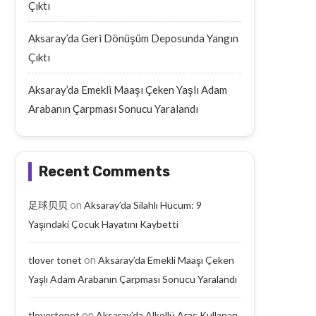
Çıktı
Aksaray’da Geri Dönüşüm Deposunda Yangın
Çıktı
Aksaray’da Emekli Maaşı Çeken Yaşlı Adam
Arabanın Çarpması Sonucu Yaralandı
Recent Comments
on
足球贝贝
Aksaray’da Silahlı Hücum: 9
Yaşındaki Çocuk Hayatını Kaybetti
on
tlover tonet
Aksaray’da Emekli Maaşı Çeken
Yaşlı Adam Arabanın Çarpması Sonucu Yaralandı
on
tlovertonet
Aksaray’da Alkollü Araç Kullanan