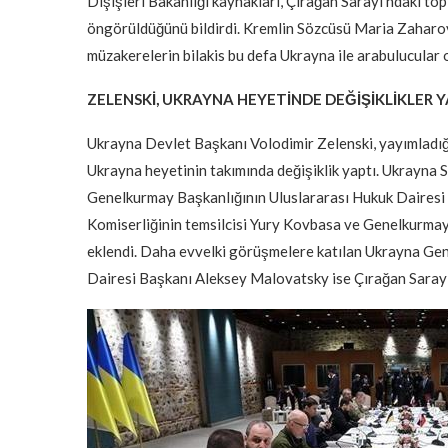
Dışişleri Bakanlığı kaynakları, Çırağan Sarayı’ndaki top
öngörüldüğünü bildirdi. Kremlin Sözcüsü Maria Zaharova
müzakerelerin bilakis bu defa Ukrayna ile arabulucular 
ZELENSKİ, UKRAYNA HEYETİNDE DEĞİŞİKLİKLER Y
Ukrayna Devlet Başkanı Volodimir Zelenski, yayımladı
Ukrayna heyetinin takımında değişiklik yaptı. Ukrayna 
Genelkurmay Başkanlığının Uluslararası Hukuk Dairesi
Komiserliğinin temsilcisi Yury Kovbasa ve Genelkurmay
eklendi. Daha evvelki görüşmelere katılan Ukrayna Ge
Dairesi Başkanı Aleksey Malovatsky ise Çırağan Sarayı