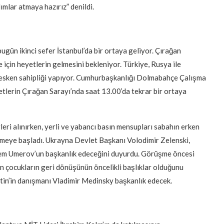
ımlar atmaya hazırız” denildi.
ugün ikinci sefer İstanbul’da bir ortaya geliyor. Çırağan
için heyetlerin gelmesini bekleniyor. Türkiye, Rusya ile
mesken sahipliği yapıyor. Cumhurbaşkanlığı Dolmabahçe Çalışma
tlerin Çırağan Sarayı’nda saat 13.00’da tekrar bir ortaya
eri alınırken, yerli ve yabancı basın mensupları sabahın erken
etmeye başladı. Ukrayna Devlet Başkanı Volodimir Zelenski,
tem Umerov’un başkanlık edeceğini duyurdu. Görüşme öncesi
an çocukların geri dönüşünün öncelikli başlıklar olduğunu
tin’in danışmanı Vladimir Medinsky başkanlık edecek.