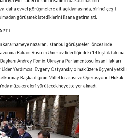
lantıya MİT Lideri İbrahim Kalın’ın da katılmasının
, daha evvel görüşmelere ait açıklamasında, birinci çeşit
olmadan görüşmek istediklerini lisana getirmişti.
APTI
ğı kararnameye nazaran, İstanbul görüşmeleri öncesinde
Savunma Bakanı Rustem Umerov liderliğindeki 14 kişilik takıma
 Başkanı Andrey Fomin, Ukrayna Parlamentosu İnsan Hakları
 Lider Yardımcısı Evgeny Ostyansky olmak üzere üç yeni yetkili
nelkurmay Başkanlığının Milletlerarası ve Operasyonel Hukuk
’nda müzakereleri yürütecek heyette yer almadı.