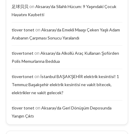
on
足球贝贝
Aksaray’da Silahlı Hücum: 9 Yaşındaki Çocuk
Hayatını Kaybetti
on
tlover tonet
Aksaray’da Emekli Maaşı Çeken Yaşlı Adam
Arabanın Çarpması Sonucu Yaralandı
on
tlovertonet
Aksaray’da Alkollü Araç Kullanan Şoförden
Polis Memurlarına Beddua
on
tlovertonet
İstanbul BAŞAKŞEHİR elektrik kesintisi! 1
Temmuz Başakşehir elektrik kesintisi ne vakit bitecek,
elektrikler ne vakit gelecek?
on
tlover tonet
Aksaray’da Geri Dönüşüm Deposunda
Yangın Çıktı