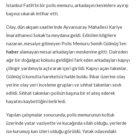
İstanbul Fatih’te bir polis memuru, arkadaşını kesimlere ayırıp
başına sıkarak intihar etti.
Olay, dün akşam saatlerinde Ayvansaray Mahallesi Kariye
İmarathanesi Sokak’ta meydana geldi. Edinilen bilgilere
nazaran, mesaiye gitmeyen Polis Memuru Semih Gülmüş’ten
haber
alamayan mesai arkadaşları meskenine gitti. Daireden
ağır bir doğalgaz kokusu geldiğini fark eden arkadaşları kapıyı
çilingir yardımıyla açtırarak içeri girildi. Kapıyı açan takımlar,
Gülmüş’ü konutta hareketsiz halde buldu. İhbar üzerine olay
yerine olay yeri inceleme grupları ve sıhhat takımları sevk
edildi. Sıhhat takımları polisin başına bir el ateş ederek
hayatını kaybettiğini belirledi.
Yapılan çalışmalar sonucunda, polis memurunun koltuk
üzerinde yatar vaziyette ve kucağında silah olduğu, yerlerde
ise kurumuş kan izleri olduğu görüldü. Yatak odasındaki