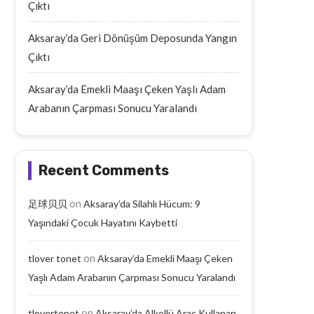
Çıktı
Aksaray’da Geri Dönüşüm Deposunda Yangın
Çıktı
Aksaray’da Emekli Maaşı Çeken Yaşlı Adam
Arabanın Çarpması Sonucu Yaralandı
Recent Comments
on
足球贝贝
Aksaray’da Silahlı Hücum: 9
Yaşındaki Çocuk Hayatını Kaybetti
on
tlover tonet
Aksaray’da Emekli Maaşı Çeken
Yaşlı Adam Arabanın Çarpması Sonucu Yaralandı
on
tlovertonet
Aksaray’da Alkollü Araç Kullanan