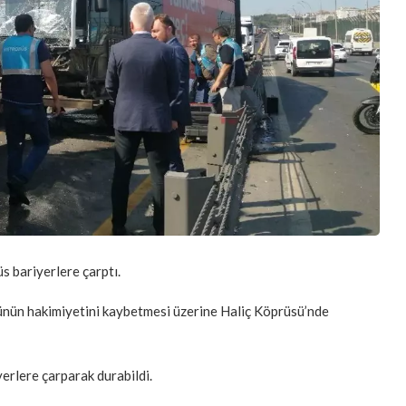
s bariyerlere çarptı.
rünün hakimiyetini kaybetmesi üzerine Haliç Köprüsü’nde
erlere çarparak durabildi.