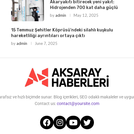
Akaryakıtı bitirecek yeni yakıt:
Hidrojenden 700 kat daha güçlü
by
admin
May 12, 2025
15 Temmuz Şehitler Köprüsü’ndeki silahlı kuşkulu
hareketliliği ayrıntıları ortaya çıktı
by
admin
June 7, 2025
ız ve hızlı biçimde sunar. Blog içerikleri, SEO odaklı makaleler ve uygun 
Contact us:
contact@yoursite.com