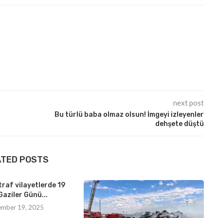
next post
Bu türlü baba olmaz olsun! İmgeyi izleyenler
dehşete düştü
ATED POSTS
traf vilayetlerde 19
Gaziler Günü...
ember 19, 2025