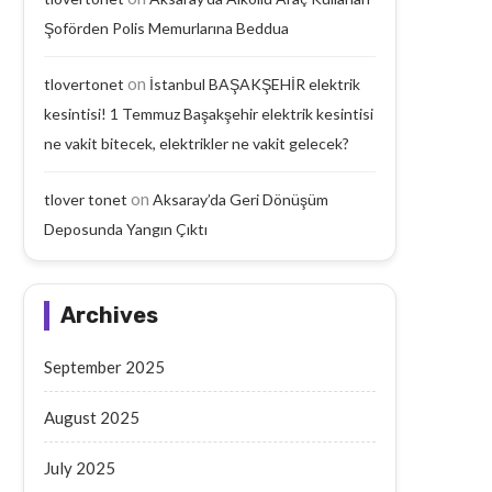
Şoförden Polis Memurlarına Beddua
on
tlovertonet
İstanbul BAŞAKŞEHİR elektrik
kesintisi! 1 Temmuz Başakşehir elektrik kesintisi
ne vakit bitecek, elektrikler ne vakit gelecek?
on
tlover tonet
Aksaray’da Geri Dönüşüm
Deposunda Yangın Çıktı
Archives
September 2025
August 2025
Aksaray’da Geri Dönüşüm
Aksaray’da Emekli Maaşı
Deposunda Yangın Çıktı
Yaşlı Adam Arabanın Çarp
July 2025
September 18, 2025
September 17, 2025