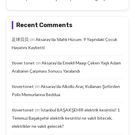
Recent Comments
on
足球贝贝
Aksaray’da Silahlı Hücum: 9 Yaşındaki Çocuk
Hayatını Kaybetti
on
tlover tonet
Aksaray’da Emekli Maaşı Çeken Yaşlı Adam
Arabanın Çarpması Sonucu Yaralandı
on
tlovertonet
Aksaray’da Alkollü Araç Kullanan Şoförden
Polis Memurlarına Beddua
on
tlovertonet
İstanbul BAŞAKŞEHİR elektrik kesintisi! 1
Temmuz Başakşehir elektrik kesintisi ne vakit bitecek,
elektrikler ne vakit gelecek?