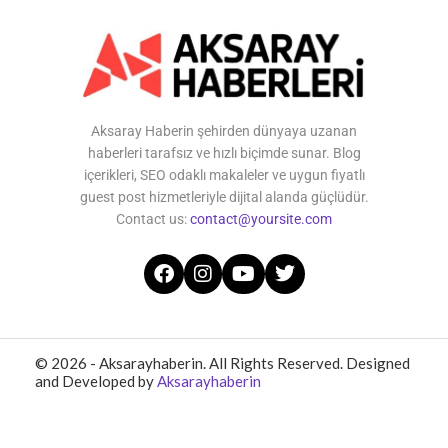
Aksaray Haberin şehirden dünyaya uzanan
haberleri tarafsız ve hızlı biçimde sunar. Blog
içerikleri, SEO odaklı makaleler ve uygun fiyatlı
guest post hizmetleriyle dijital alanda güçlüdür.
Contact us:
contact@yoursite.com
© 2026 - Aksarayhaberin. All Rights Reserved. Designed
and Developed by
Aksarayhaberin
Home
About Us
Contact Us
Privacy Policy