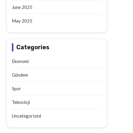
June 2025
May 2025
Categories
Ekonomi
Gündem
Spor
Teknoloji
Aksaray’da Geri Dönüşüm
Aksaray’da Emekli Maaşı
Uncategorized
Deposunda Yangın Çıktı
Yaşlı Adam Arabanın Çarp
September 18, 2025
September 17, 2025