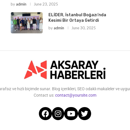
by
admin
June 23, 2025
ELİDER, İstanbul Boğazı’nda
Kesimi Bir Ortaya Getirdi
by
admin
June 30, 2025
ız ve hızlı biçimde sunar. Blog içerikleri, SEO odaklı makaleler ve uygun 
Contact us:
contact@yoursite.com