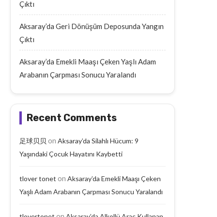
Çıktı
Aksaray’da Geri Dönüşüm Deposunda Yangın
Çıktı
Aksaray’da Emekli Maaşı Çeken Yaşlı Adam
Arabanın Çarpması Sonucu Yaralandı
Recent Comments
on
足球贝贝
Aksaray’da Silahlı Hücum: 9
Yaşındaki Çocuk Hayatını Kaybetti
on
tlover tonet
Aksaray’da Emekli Maaşı Çeken
Yaşlı Adam Arabanın Çarpması Sonucu Yaralandı
on
tlovertonet
Aksaray’da Alkollü Araç Kullanan