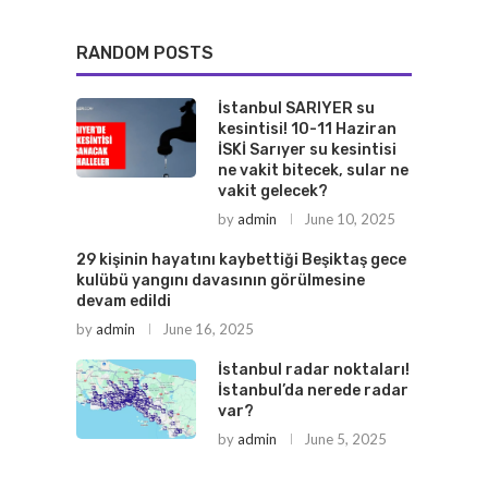
RANDOM POSTS
İstanbul SARIYER su
kesintisi! 10-11 Haziran
İSKİ Sarıyer su kesintisi
ne vakit bitecek, sular ne
vakit gelecek?
by
admin
June 10, 2025
29 kişinin hayatını kaybettiği Beşiktaş gece
kulübü yangını davasının görülmesine
devam edildi
by
admin
June 16, 2025
İstanbul radar noktaları!
İstanbul’da nerede radar
var?
by
admin
June 5, 2025