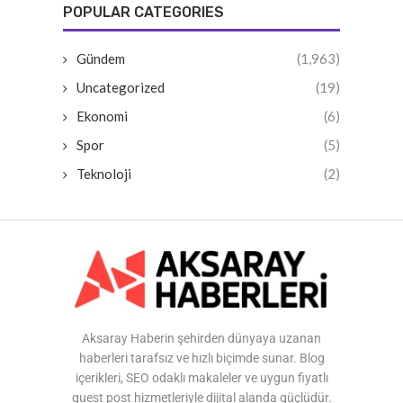
POPULAR CATEGORIES
Gündem
(1,963)
Uncategorized
(19)
Ekonomi
(6)
Spor
(5)
Teknoloji
(2)
Aksaray Haberin şehirden dünyaya uzanan
haberleri tarafsız ve hızlı biçimde sunar. Blog
içerikleri, SEO odaklı makaleler ve uygun fiyatlı
guest post hizmetleriyle dijital alanda güçlüdür.