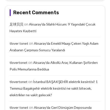
Recent Comments
on
足球贝贝
Aksaray’da Silahlı Hücum: 9 Yaşındaki Çocuk
Hayatını Kaybetti
on
tlover tonet
Aksaray’da Emekli Maaşı Çeken Yaşlı Adam
Arabanın Çarpması Sonucu Yaralandı
on
tlovertonet
Aksaray’da Alkollü Araç Kullanan Şoförden
Polis Memurlarına Beddua
on
tlovertonet
İstanbul BAŞAKŞEHİR elektrik kesintisi! 1
Temmuz Başakşehir elektrik kesintisi ne vakit bitecek,
elektrikler ne vakit gelecek?
on
tlover tonet
Aksaray’da Geri Dönüşüm Deposunda