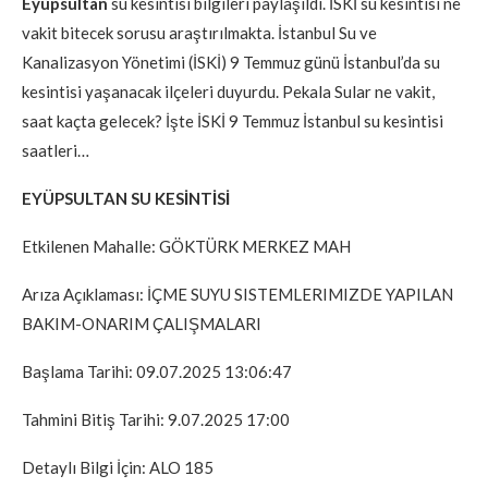
Eyüpsultan
su kesintisi bilgileri paylaşıldı. İSKİ su kesintisi ne
vakit bitecek sorusu araştırılmakta. İstanbul Su ve
Kanalizasyon Yönetimi (İSKİ) 9 Temmuz günü İstanbul’da su
kesintisi yaşanacak ilçeleri duyurdu. Pekala Sular ne vakit,
saat kaçta gelecek? İşte İSKİ 9 Temmuz İstanbul su kesintisi
saatleri…
EYÜPSULTAN SU KESİNTİSİ
Etkilenen Mahalle: GÖKTÜRK MERKEZ MAH
Arıza Açıklaması: İÇME SUYU SISTEMLERIMIZDE YAPILAN
BAKIM-ONARIM ÇALIŞMALARI
Başlama Tarihi: 09.07.2025 13:06:47
Tahmini Bitiş Tarihi: 9.07.2025 17:00
Detaylı Bilgi İçin: ALO 185