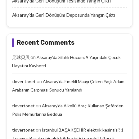
Aksaray’da Geri Dönüşüm Tesisinde Yangın Çıktı
Aksaray’da Geri Dönüşüm Deposunda Yangın Çıktı
Recent Comments
on
足球贝贝
Aksaray’da Silahlı Hücum: 9 Yaşındaki Çocuk
Hayatını Kaybetti
on
tlover tonet
Aksaray’da Emekli Maaşı Çeken Yaşlı Adam
Arabanın Çarpması Sonucu Yaralandı
on
tlovertonet
Aksaray’da Alkollü Araç Kullanan Şoförden
Polis Memurlarına Beddua
on
tlovertonet
İstanbul BAŞAKŞEHİR elektrik kesintisi! 1
Temmuz Başakşehir elektrik kesintisi ne vakit bitecek,