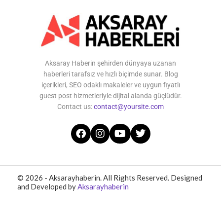
Aksaray Haberin şehirden dünyaya uzanan
haberleri tarafsız ve hızlı biçimde sunar. Blog
içerikleri, SEO odaklı makaleler ve uygun fiyatlı
guest post hizmetleriyle dijital alanda güçlüdür.
Contact us:
contact@yoursite.com
© 2026 - Aksarayhaberin. All Rights Reserved. Designed
and Developed by
Aksarayhaberin
Home
About Us
Contact Us
Privacy Policy