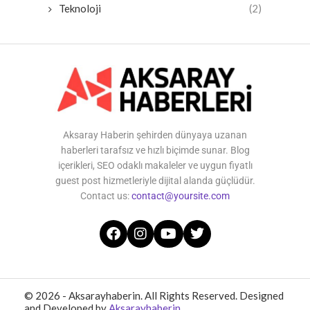
Teknoloji
(2)
Aksaray Haberin şehirden dünyaya uzanan
haberleri tarafsız ve hızlı biçimde sunar. Blog
içerikleri, SEO odaklı makaleler ve uygun fiyatlı
guest post hizmetleriyle dijital alanda güçlüdür.
Contact us:
contact@yoursite.com
© 2026 - Aksarayhaberin. All Rights Reserved. Designed
and Developed by
Aksarayhaberin