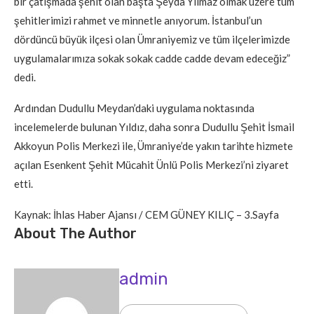
bir çatışmada şehit olan başta Şeyda Yılmaz olmak üzere tüm
şehitlerimizi rahmet ve minnetle anıyorum. İstanbul’un
dördüncü büyük ilçesi olan Ümraniyemiz ve tüm ilçelerimizde
uygulamalarımıza sokak sokak cadde cadde devam edeceğiz”
dedi.
Ardından Dudullu Meydan’daki uygulama noktasında
incelemelerde bulunan Yıldız, daha sonra Dudullu Şehit İsmail
Akkoyun Polis Merkezi ile, Ümraniye’de yakın tarihte hizmete
açılan Esenkent Şehit Mücahit Ünlü Polis Merkezi’ni ziyaret
etti.
Kaynak: İhlas Haber Ajansı / CEM GÜNEY KILIÇ – 3.Sayfa
About The Author
admin