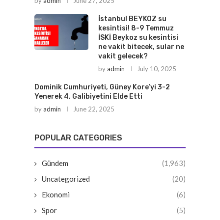
by
admin
June 27, 2025
İstanbul BEYKOZ su
kesintisi! 8-9 Temmuz
İSKİ Beykoz su kesintisi
ne vakit bitecek, sular ne
vakit gelecek?
by
admin
July 10, 2025
Dominik Cumhuriyeti, Güney Kore’yi 3-2
Yenerek 4. Galibiyetini Elde Etti
by
admin
June 22, 2025
POPULAR CATEGORIES
Gündem
(1,963)
Uncategorized
(20)
Ekonomi
(6)
Spor
(5)