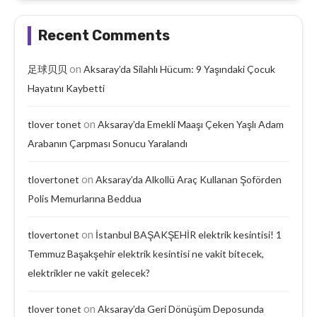
Recent Comments
on
足球贝贝
Aksaray’da Silahlı Hücum: 9 Yaşındaki Çocuk
Hayatını Kaybetti
on
tlover tonet
Aksaray’da Emekli Maaşı Çeken Yaşlı Adam
Arabanın Çarpması Sonucu Yaralandı
on
tlovertonet
Aksaray’da Alkollü Araç Kullanan Şoförden
Polis Memurlarına Beddua
on
tlovertonet
İstanbul BAŞAKŞEHİR elektrik kesintisi! 1
Temmuz Başakşehir elektrik kesintisi ne vakit bitecek,
elektrikler ne vakit gelecek?
on
tlover tonet
Aksaray’da Geri Dönüşüm Deposunda