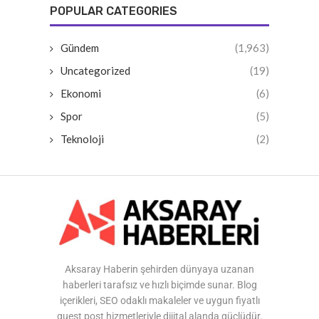
POPULAR CATEGORIES
Gündem
(1,963)
Uncategorized
(19)
Ekonomi
(6)
Spor
(5)
Teknoloji
(2)
Aksaray Haberin şehirden dünyaya uzanan
haberleri tarafsız ve hızlı biçimde sunar. Blog
içerikleri, SEO odaklı makaleler ve uygun fiyatlı
guest post hizmetleriyle dijital alanda güçlüdür.