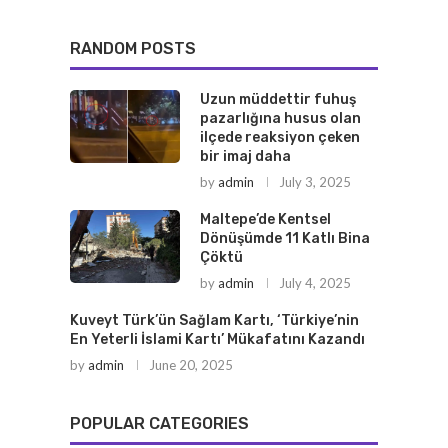
RANDOM POSTS
Uzun müddettir fuhuş
pazarlığına husus olan
ilçede reaksiyon çeken
bir imaj daha
by
admin
July 3, 2025
Maltepe’de Kentsel
Dönüşümde 11 Katlı Bina
Çöktü
by
admin
July 4, 2025
Kuveyt Türk’ün Sağlam Kartı, ‘Türkiye’nin
En Yeterli İslami Kartı’ Mükafatını Kazandı
by
admin
June 20, 2025
POPULAR CATEGORIES