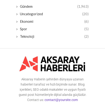
Gündem
(1,963)
Uncategorized
(20)
Ekonomi
(6)
Spor
(5)
Teknoloji
(2)
Aksaray Haberin şehirden dünyaya uzanan
haberleri tarafsız ve hızlı biçimde sunar. Blog
içerikleri, SEO odaklı makaleler ve uygun fiyatlı
guest post hizmetleriyle dijital alanda güçlüdür.
Contact us:
contact@yoursite.com