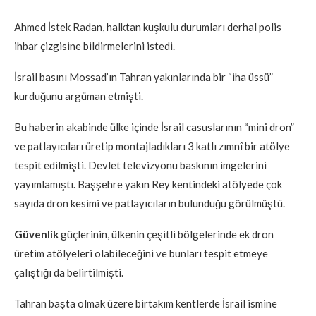
Ahmed İstek Radan, halktan kuşkulu durumları derhal polis
ihbar çizgisine bildirmelerini istedi.
İsrail basını Mossad’ın Tahran yakınlarında bir “iha üssü”
kurduğunu argüman etmişti.
Bu haberin akabinde ülke içinde İsrail casuslarının “mini dron”
ve patlayıcıları üretip montajladıkları 3 katlı zımnî bir atölye
tespit edilmişti. Devlet televizyonu baskının imgelerini
yayımlamıştı. Başşehre yakın Rey kentindeki atölyede çok
sayıda dron kesimi ve patlayıcıların bulunduğu görülmüştü.
Güvenlik
güçlerinin, ülkenin çeşitli bölgelerinde ek dron
üretim atölyeleri olabileceğini ve bunları tespit etmeye
çalıştığı da belirtilmişti.
Tahran başta olmak üzere birtakım kentlerde İsrail ismine