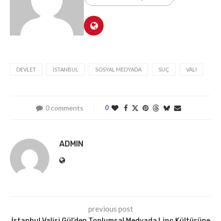
DEVLET
İSTANBUL
SOSYAL MEDYADA
SUÇ
VALI
0 comments
0
ADMIN
previous post
İstanbul Valisi Gül’den Toplumsal Medyada Linç Kültürüne