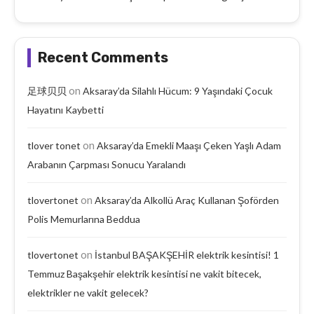
Recent Comments
on
足球贝贝
Aksaray’da Silahlı Hücum: 9 Yaşındaki Çocuk
Hayatını Kaybetti
on
tlover tonet
Aksaray’da Emekli Maaşı Çeken Yaşlı Adam
Arabanın Çarpması Sonucu Yaralandı
on
tlovertonet
Aksaray’da Alkollü Araç Kullanan Şoförden
Polis Memurlarına Beddua
on
tlovertonet
İstanbul BAŞAKŞEHİR elektrik kesintisi! 1
Temmuz Başakşehir elektrik kesintisi ne vakit bitecek,
elektrikler ne vakit gelecek?