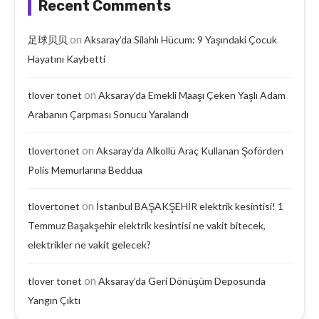
Recent Comments
on
足球贝贝
Aksaray’da Silahlı Hücum: 9 Yaşındaki Çocuk
Hayatını Kaybetti
on
tlover tonet
Aksaray’da Emekli Maaşı Çeken Yaşlı Adam
Arabanın Çarpması Sonucu Yaralandı
on
tlovertonet
Aksaray’da Alkollü Araç Kullanan Şoförden
Polis Memurlarına Beddua
on
tlovertonet
İstanbul BAŞAKŞEHİR elektrik kesintisi! 1
Temmuz Başakşehir elektrik kesintisi ne vakit bitecek,
elektrikler ne vakit gelecek?
on
tlover tonet
Aksaray’da Geri Dönüşüm Deposunda
Yangın Çıktı