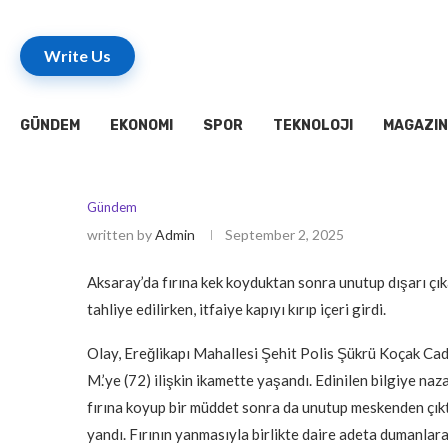
Write Us
GÜNDEM
EKONOMI
SPOR
TEKNOLOJI
MAGAZIN
Gündem
written by
Admin
September 2, 2025
Aksaray’da fırına kek koyduktan sonra unutup dışarı ç
tahliye edilirken, itfaiye kapıyı kırıp içeri girdi.
Olay, Ereğlikapı Mahallesi Şehit Polis Şükrü Koçak Cadd
M.’ye (72) ilişkin ikamette yaşandı. Edinilen bilgiye naz
fırına koyup bir müddet sonra da unutup meskenden çıktı
yandı. Fırının yanmasıyla birlikte daire adeta dumanla