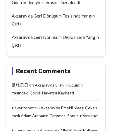
Günü nedeniyle merasim düzenlendi
Aksaray’da Geri Dönüşüm Tesisinde Yangın
Çıktı
Aksaray’da Geri Dönüşüm Deposunda Yangın
Çıktı
Recent Comments
on
足球贝贝
Aksaray’da Silahlı Hücum: 9
Yaşındaki Çocuk Hayatını Kaybetti
on
tlover tonet
Aksaray’da Emekli Maaşı Çeken
Yaşlı Adam Arabanın Çarpması Sonucu Yaralandı
on
tlovertonet
Aksaray’da Alkollü Araç Kullanan