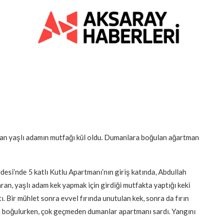
ıkan yaşlı adamın mutfağı kül oldu. Dumanlara boğulan ağartman
esi’nde 5 katlı Kutlu Apartmanı’nın giriş katında, Abdullah
aran, yaşlı adam kek yapmak için girdiği mutfakta yaptığı keki
. Bir mühlet sonra evvel fırında unutulan kek, sonra da fırın
ra boğulurken, çok geçmeden dumanlar apartmanı sardı. Yangını