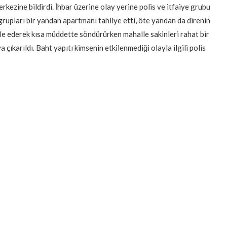
ezine bildirdi. İhbar üzerine olay yerine polis ve itfaiye grubu
grupları bir yandan apartmanı tahliye etti, öte yandan da direnin
le ederek kısa müddette söndürürken mahalle sakinleri rahat bir
a çıkarıldı. Baht yapıtı kimsenin etkilenmediği olayla ilgili polis