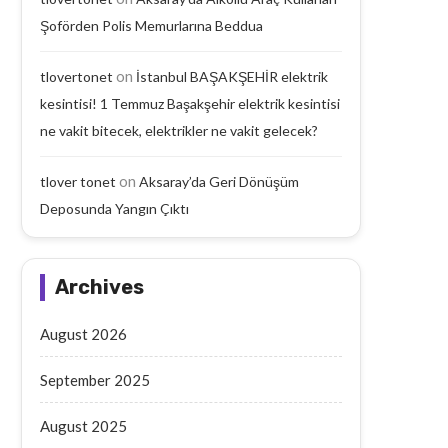
Şoförden Polis Memurlarına Beddua
Aksaray’da Geri Dönüşüm
Aksaray’da Emekli Maaşı
Deposunda Yangın Çıktı
Yaşlı Adam Arabanın Çarp
on
tlovertonet
İstanbul BAŞAKŞEHİR elektrik
September 18, 2025
September 17, 2025
kesintisi! 1 Temmuz Başakşehir elektrik kesintisi
ne vakit bitecek, elektrikler ne vakit gelecek?
on
tlover tonet
Aksaray’da Geri Dönüşüm
Deposunda Yangın Çıktı
Archives
August 2026
September 2025
August 2025