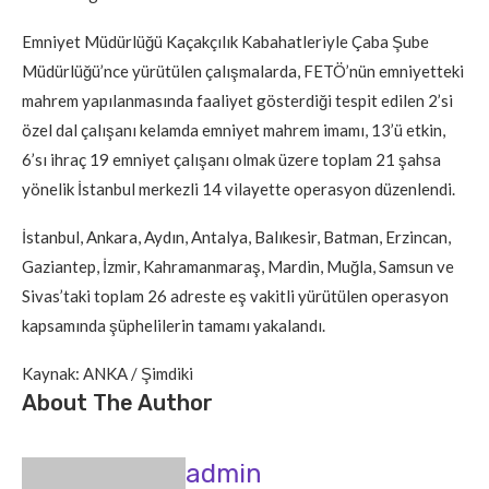
Emniyet Müdürlüğü Kaçakçılık Kabahatleriyle Çaba Şube
Müdürlüğü’nce yürütülen çalışmalarda, FETÖ’nün emniyetteki
mahrem yapılanmasında faaliyet gösterdiği tespit edilen 2’si
özel dal çalışanı kelamda emniyet mahrem imamı, 13’ü etkin,
6’sı ihraç 19 emniyet çalışanı olmak üzere toplam 21 şahsa
yönelik İstanbul merkezli 14 vilayette operasyon düzenlendi.
İstanbul, Ankara, Aydın, Antalya, Balıkesir, Batman, Erzincan,
Gaziantep, İzmir, Kahramanmaraş, Mardin, Muğla, Samsun ve
Sivas’taki toplam 26 adreste eş vakitli yürütülen operasyon
kapsamında şüphelilerin tamamı yakalandı.
Kaynak: ANKA / Şimdiki
About The Author
admin