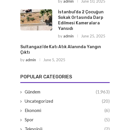
by
admin
June 10, 2025
İstanbul’da 2 Çocuğun
Sokak Ortasında Darp
Edilmesi Kameralara
Yansıdı
by
admin
June 25, 2025
Sultangazi’de Katı Atık Alanında Yangın
Çıktı
by
admin
June 5, 2025
POPULAR CATEGORIES
Gündem
(1,963)
Uncategorized
(20)
Ekonomi
(6)
Spor
(5)
Teknoloji
(2)