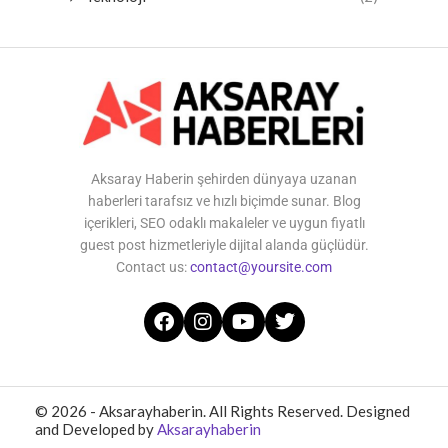
Aksaray Haberin şehirden dünyaya uzanan
haberleri tarafsız ve hızlı biçimde sunar. Blog
içerikleri, SEO odaklı makaleler ve uygun fiyatlı
guest post hizmetleriyle dijital alanda güçlüdür.
Contact us:
contact@yoursite.com
© 2026 - Aksarayhaberin. All Rights Reserved. Designed
and Developed by
Aksarayhaberin