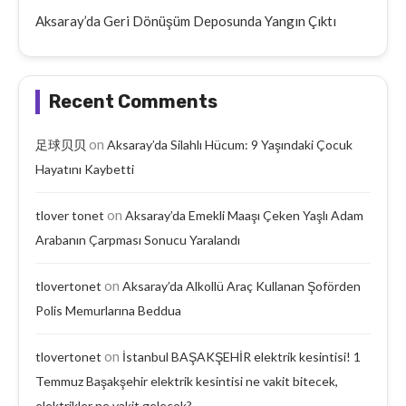
Aksaray’da Geri Dönüşüm Deposunda Yangın Çıktı
Recent Comments
on
足球贝贝
Aksaray’da Silahlı Hücum: 9 Yaşındaki Çocuk
Hayatını Kaybetti
on
tlover tonet
Aksaray’da Emekli Maaşı Çeken Yaşlı Adam
Arabanın Çarpması Sonucu Yaralandı
on
tlovertonet
Aksaray’da Alkollü Araç Kullanan Şoförden
Polis Memurlarına Beddua
on
tlovertonet
İstanbul BAŞAKŞEHİR elektrik kesintisi! 1
Temmuz Başakşehir elektrik kesintisi ne vakit bitecek,
elektrikler ne vakit gelecek?