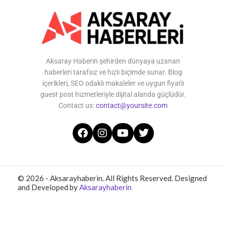
Aksaray Haberin şehirden dünyaya uzanan
haberleri tarafsız ve hızlı biçimde sunar. Blog
içerikleri, SEO odaklı makaleler ve uygun fiyatlı
guest post hizmetleriyle dijital alanda güçlüdür.
Contact us:
contact@yoursite.com
© 2026 - Aksarayhaberin. All Rights Reserved. Designed
and Developed by
Aksarayhaberin
Home
About Us
Contact Us
Privacy Policy