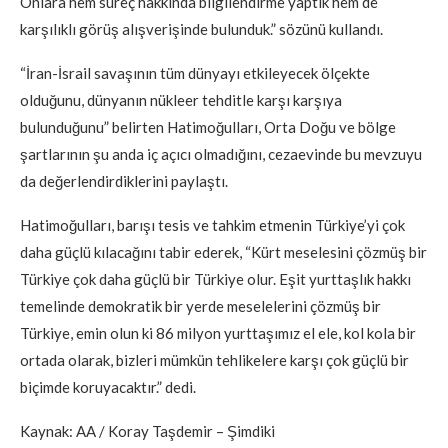
Onlara hem süreç hakkında bilgilendirme yaptık hem de
karşılıklı görüş alışverişinde bulunduk.” sözünü kullandı.
“İran-İsrail savaşının tüm dünyayı etkileyecek ölçekte
olduğunu, dünyanın nükleer tehditle karşı karşıya
bulunduğunu” belirten Hatimoğulları, Orta Doğu ve bölge
şartlarının şu anda iç açıcı olmadığını, cezaevinde bu mevzuyu
da değerlendirdiklerini paylaştı.
Hatimoğulları, barışı tesis ve tahkim etmenin Türkiye’yi çok
daha güçlü kılacağını tabir ederek, “Kürt meselesini çözmüş bir
Türkiye çok daha güçlü bir Türkiye olur. Eşit yurttaşlık hakkı
temelinde demokratik bir yerde meselelerini çözmüş bir
Türkiye, emin olun ki 86 milyon yurttaşımız el ele, kol kola bir
ortada olarak, bizleri mümkün tehlikelere karşı çok güçlü bir
biçimde koruyacaktır.” dedi.
Kaynak: AA / Koray Taşdemir – Şimdiki