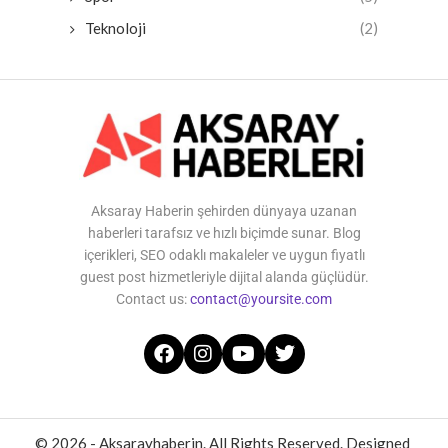
Teknoloji
(2)
Aksaray Haberin şehirden dünyaya uzanan
haberleri tarafsız ve hızlı biçimde sunar. Blog
içerikleri, SEO odaklı makaleler ve uygun fiyatlı
guest post hizmetleriyle dijital alanda güçlüdür.
Contact us:
contact@yoursite.com
© 2026 - Aksarayhaberin. All Rights Reserved. Designed