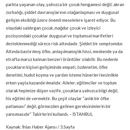
parkta yaşanan olay, yalnızca bir çocuk hengamesi değil; akran
zorbalığı, şiddet davranışlarının olağanlaşması ve duygusal
gelişim eksikliği üzere önemli meselelere işaret ediyor. Bu
olaydaki saldırgan çocuk, mağdur çocuk ve izleyici
pozisyondaki çocuklar duygusal ve toplumsal marifetleri
desteklenmediği sürece risk altındadır. Şiddet bir semptomdur.
Altında bastırılmış öfke, anlaşılmamışlık hissi, meskende ya da
etrafta maruz kalınan benzeri örüntüler olabilir. Bu nedenle
çocukların kişisel gelişiminde empati, özdenetim, öfke
denetimi, hudut koyma ve yardım isteme hünerleri kesinlikle
erken yaşta kazandırılmalıdır. Aileler, eğitimciler ve toplum
olarak hepimize düşen vazife, çocuklara yalnızca bilgi değil,
his eğitimi de vermektir. Bu çeşit olaylar “anlık bir öfke
patlaması” değil, görmezden gelinen gereksinimlerin bir
yansımasıdır” Tabirlerini kullandı. – İSTANBUL
Kaynak: İhlas Haber Ajansı / 3.Sayfa