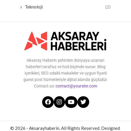
Teknoloji
(2)
Aksaray Haberin şehirden dünyaya uzanan
haberleri tarafsız ve hızlı biçimde sunar. Blog
içerikleri, SEO odaklı makaleler ve uygun fiyatlı
guest post hizmetleriyle dijital alanda güçlüdür.
Contact us:
contact@yoursite.com
© 2026 - Aksarayhaberin. All Rights Reserved. Designed