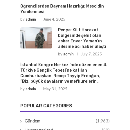
Öğrencilerden Bayram Hazırlığı: Mescidin
Yenilenmesi
by
admin
June 4, 2025
Pençe-Kilit Harekat
bölgesinde şehit olan
asker Enver Yaman’ın
ailesine acı haber ulaştı
by
admin
July 7, 2025
İstanbul Kongre Merkezi’nde düzenlenen 4.
Türkiye Gençlik Tepesi’ne katılan
Cumhurbaşkanı Recep Tayyip Erdoğan,
“Biz, büyük davaların ve mefkurelerin…
by
admin
May 31, 2025
POPULAR CATEGORIES
Gündem
(1,963)