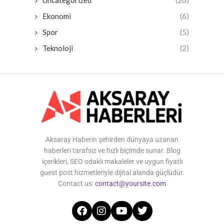
Uncategorized
(20)
Ekonomi
(6)
Spor
(5)
Teknoloji
(2)
Aksaray Haberin şehirden dünyaya uzanan
haberleri tarafsız ve hızlı biçimde sunar. Blog
içerikleri, SEO odaklı makaleler ve uygun fiyatlı
guest post hizmetleriyle dijital alanda güçlüdür.
Contact us:
contact@yoursite.com