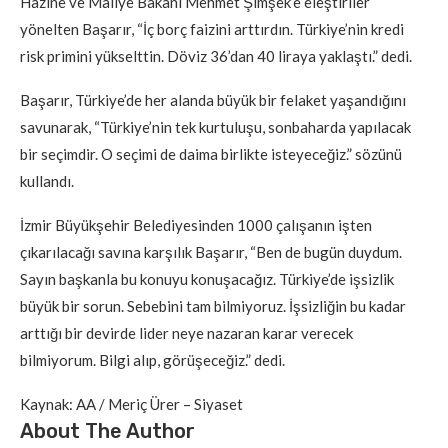
Hazine ve Maliye Bakanı Mehmet Şimşek’e eleştiriler
yönelten Başarır, “İç borç faizini arttırdın. Türkiye’nin kredi
risk primini yükselttin. Döviz 36’dan 40 liraya yaklaştı.” dedi.
Başarır, Türkiye’de her alanda büyük bir felaket yaşandığını
savunarak, “Türkiye’nin tek kurtuluşu, sonbaharda yapılacak
bir seçimdir. O seçimi de daima birlikte isteyeceğiz.” sözünü
kullandı.
İzmir Büyükşehir Belediyesinden 1000 çalışanın işten
çıkarılacağı savına karşılık Başarır, “Ben de bugün duydum.
Sayın başkanla bu konuyu konuşacağız. Türkiye’de işsizlik
büyük bir sorun. Sebebini tam bilmiyoruz. İşsizliğin bu kadar
arttığı bir devirde lider neye nazaran karar verecek
bilmiyorum. Bilgi alıp, görüşeceğiz.” dedi.
Kaynak: AA / Meriç Ürer – Siyaset
About The Author