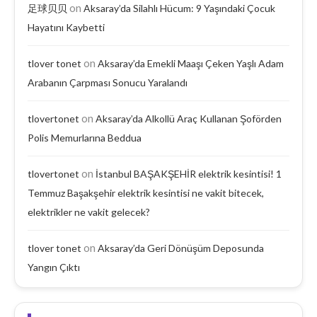
on
足球贝贝
Aksaray’da Silahlı Hücum: 9 Yaşındaki Çocuk
Hayatını Kaybetti
on
tlover tonet
Aksaray’da Emekli Maaşı Çeken Yaşlı Adam
Arabanın Çarpması Sonucu Yaralandı
on
tlovertonet
Aksaray’da Alkollü Araç Kullanan Şoförden
Polis Memurlarına Beddua
on
tlovertonet
İstanbul BAŞAKŞEHİR elektrik kesintisi! 1
Temmuz Başakşehir elektrik kesintisi ne vakit bitecek,
elektrikler ne vakit gelecek?
on
tlover tonet
Aksaray’da Geri Dönüşüm Deposunda
Yangın Çıktı