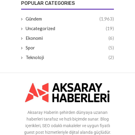
POPULAR CATEGORIES
Gündem
(1,963)
Uncategorized
(19)
Ekonomi
(6)
Spor
(5)
Teknoloji
(2)
Aksaray Haberin şehirden dünyaya uzanan
haberleri tarafsız ve hızlı biçimde sunar. Blog
içerikleri, SEO odaklı makaleler ve uygun fiyatlı
guest post hizmetleriyle dijital alanda güçlüdür.