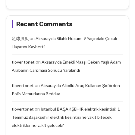
Recent Comments
on
足球贝贝
Aksaray’da Silahlı Hücum: 9 Yaşındaki Çocuk
Hayatını Kaybetti
on
tlover tonet
Aksaray’da Emekli Maaşı Çeken Yaşlı Adam
Arabanın Çarpması Sonucu Yaralandı
on
tlovertonet
Aksaray’da Alkollü Araç Kullanan Şoförden
Polis Memurlarına Beddua
on
tlovertonet
İstanbul BAŞAKŞEHİR elektrik kesintisi! 1
Temmuz Başakşehir elektrik kesintisi ne vakit bitecek,
elektrikler ne vakit gelecek?