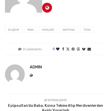
BUŞEHR
İRAN
NÜKLEER
SANTRALI
TESIS
0 comments
0
ADMIN
previous post
Eyüpsultan’da Baba, Kızına Tekme Atıp Merdivenlerden
Aşağı Yuvarladı