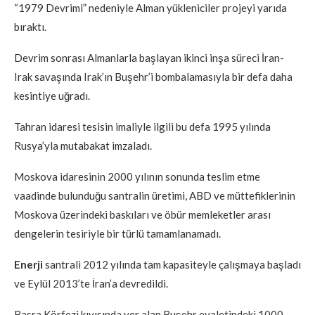
“1979 Devrimi” nedeniyle Alman yükleniciler projeyi yarıda
bıraktı.
Devrim sonrası Almanlarla başlayan ikinci inşa süreci İran-
Irak savaşında Irak’ın Buşehr’i bombalamasıyla bir defa daha
kesintiye uğradı.
Tahran idaresi tesisin imaliyle ilgili bu defa 1995 yılında
Rusya’yla mutabakat imzaladı.
Moskova idaresinin 2000 yılının sonunda teslim etme
vaadinde bulunduğu santralin üretimi, ABD ve müttefiklerinin
Moskova üzerindeki baskıları ve öbür memleketler arası
dengelerin tesiriyle bir türlü tamamlanamadı.
Enerji
santrali 2012 yılında tam kapasiteyle çalışmaya başladı
ve Eylül 2013’te İran’a devredildi.
Basra Körfezi kıyısında yer alan Buşehr eyaletindeki 1000