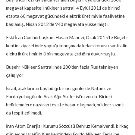
megavat kapasiteli nükleer santral, 4 Eylül 2011’de birinci
etapta 60 megavat gücündeki elektrik üretimiyle faaliyetine
başlamış, Nisan 2012’de 940 megavata yükselmişti.
Eski İran Cumhurbaşkanı Hasan Manevî, Ocak 2015’te Buşehr
kentini ziyaretinde yaptığı konuşmada kelam konusu santralin
elektrik üretiminin 3 bin megavata çıktığını duyurmuştu.
Buşehr Nükleer Santrali’nde 200’den fazla Rus teknisyen
çalışıyor
İsrail, ataklarının başladığı birinci günlerde Natanz ve
Fordo’yu bugün de Arak Ağır Su Tesisi’ni vurdu. Birinci
belirlemelere nazaran tesiste hasar oluşmadı, nükleer sızıntı
da tespit edilmedi.
İran Atom Enerjisi Kurumu Sözcüsü Behruz Kemalvendi, birkaç
gün evvel İsrail’in Kum kentindeki Fordo Nükleer Tesisi’ne