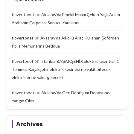
on
tlover tonet
Aksaray’da Emekli Maaşı Çeken Yaşlı Adam
Arabanın Çarpması Sonucu Yaralandı
on
tlovertonet
Aksaray’da Alkollü Araç Kullanan Şoförden
Polis Memurlarına Beddua
on
tlovertonet
İstanbul BAŞAKŞEHİR elektrik kesintisi! 1
Temmuz Başakşehir elektrik kesintisi ne vakit bitecek,
elektrikler ne vakit gelecek?
on
tlover tonet
Aksaray’da Geri Dönüşüm Deposunda
Yangın Çıktı
Archives