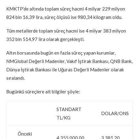
KMKTP’de altında toplam süreç hacmi 4 milyar 229 milyon
824 bin 16,39 lira, süreç ölçüsü ise 980,34 kilogram oldu.
Tüm metallerde toplam süreç hacmi ise 4 milyar 383 milyon
352 bin 514,97 lira olarak gerçekleşti.
Altın borsasında bugün en fazla süreç yapan kurumlar,
NMGlobal Değerli Madenler, Vakıf İştirak Bankası, QNB Bank,
Dünya İştirak Bankası ile Uğuras Değerli Madenler olarak
sıralandı.
Bugünkü süreçlere ait bilgiler şöyle:
STANDART
DOLAR/ONS
TL/KG
Önceki
4.355.000,00
3.381,20