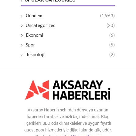
Gündem
(1,963)
Uncategorized
(20)
Ekonomi
(6)
Spor
(5)
Teknoloji
(2)
Aksaray Haberin şehirden dünyaya uzanan
haberleri tarafsız ve hızlı biçimde sunar. Blog
içerikleri, SEO odaklı makaleler ve uygun fiyatlı
guest post hizmetleriyle dijital alanda güçlüdür.