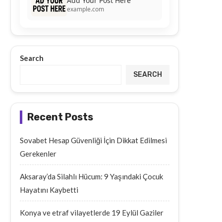
Add Your Post Here
example.com
Search
SEARCH
Recent Posts
Sovabet Hesap Güvenliği İçin Dikkat Edilmesi
Gerekenler
Aksaray’da Silahlı Hücum: 9 Yaşındaki Çocuk
Hayatını Kaybetti
Konya ve etraf vilayetlerde 19 Eylül Gaziler