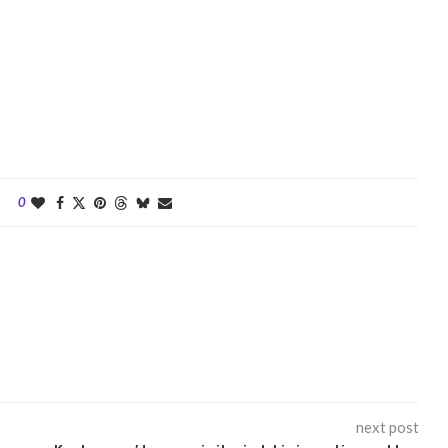
0
next post