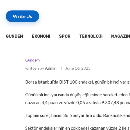
Write Us
GÜNDEM
EKONOMI
SPOR
TEKNOLOJI
MAGAZIN
Gündem
written by
Admin
June 16, 2025
Borsa İstanbul’da BIST 100 endeksi, günün birinci yarı
Günün birinci yarısında düşüş eğiliminde hareket eden 
nazaran 4,4 puan ve yüzde 0,05 azalışla 9.307,48 puana
Toplam süreç hacmi 36,5 milyar lira oldu. Bankacılık end
Sektör endekslerinin en çok bedel kazanan yüzde 2 ile s