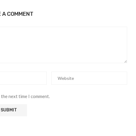
E A COMMENT
 the next time I comment.