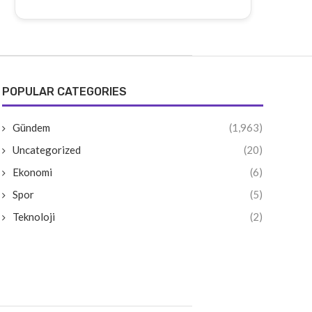
POPULAR CATEGORIES
Gündem
(1,963)
Uncategorized
(20)
Ekonomi
(6)
Spor
(5)
Teknoloji
(2)