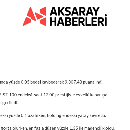
sında yüzde 0,05 bedel kaybederek 9.307,48 puana indi.
BIST 100 endeksi, saat 13.00 prestijiyle evvelki kapanışa
 geriledi.
eksi yüzde 0,1 azalırken, holding endeksi yatay seyretti.
igorta olurken, en fazla düşen yüzde 1,35 ile madencilik oldu.