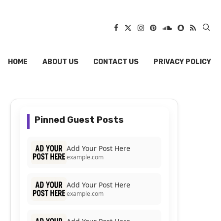
HOME
ABOUT US
CONTACT US
PRIVACY POLICY
Pinned Guest Posts
Add Your Post Here
example.com
Add Your Post Here
example.com