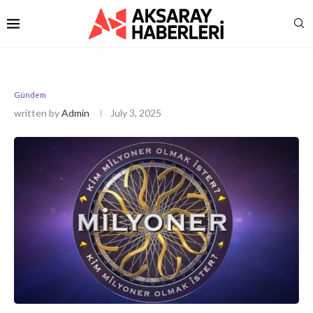
Gündem
written by
Admin
July 3, 2025