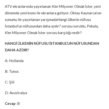
ATV ekranlarında yayınlanan Kim Milyoner Olmak İster, yeni
dönemde yeni kısmı ile ekranlara geliyor. Oktay Kaynarca’nın
sunumu ile yayınlanan yarışmadaHangi ülkenin nüfusu
İstanbul’un nüfusundan daha azdır? sorusu soruldu. Pekala,
Kim Milyoner Olmak İster sorusu karşılığı nedir?
HANGİ ÜLKENİN NÜFUSU İSTANBUL’UN NÜFUSUNDAN
DAHA AZDIR?
A: Hollanda
B: Tunus
C: Şili
D: Avustralya
Cevap
:B