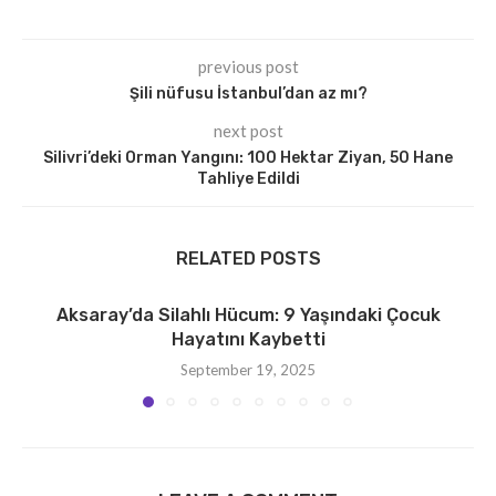
previous post
Şili nüfusu İstanbul’dan az mı?
next post
Silivri’deki Orman Yangını: 100 Hektar Ziyan, 50 Hane
Tahliye Edildi
RELATED POSTS
Aksaray’da Silahlı Hücum: 9 Yaşındaki Çocuk
Hayatını Kaybetti
September 19, 2025