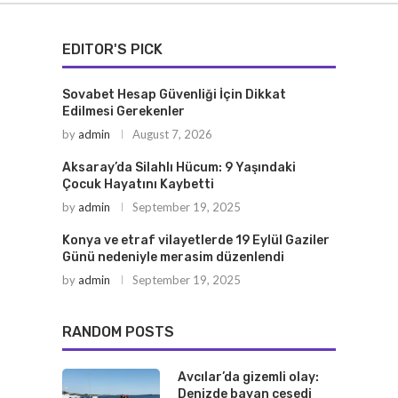
EDITOR'S PICK
Sovabet Hesap Güvenliği İçin Dikkat
Edilmesi Gerekenler
by
admin
August 7, 2026
Aksaray’da Silahlı Hücum: 9 Yaşındaki
Çocuk Hayatını Kaybetti
by
admin
September 19, 2025
Konya ve etraf vilayetlerde 19 Eylül Gaziler
Günü nedeniyle merasim düzenlendi
by
admin
September 19, 2025
RANDOM POSTS
Avcılar’da gizemli olay:
Denizde bayan cesedi