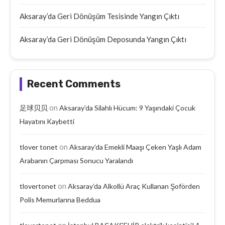
Aksaray’da Geri Dönüşüm Tesisinde Yangın Çıktı
Aksaray’da Geri Dönüşüm Deposunda Yangın Çıktı
Recent Comments
on
足球贝贝
Aksaray’da Silahlı Hücum: 9 Yaşındaki Çocuk
Hayatını Kaybetti
on
tlover tonet
Aksaray’da Emekli Maaşı Çeken Yaşlı Adam
Arabanın Çarpması Sonucu Yaralandı
on
tlovertonet
Aksaray’da Alkollü Araç Kullanan Şoförden
Polis Memurlarına Beddua
on