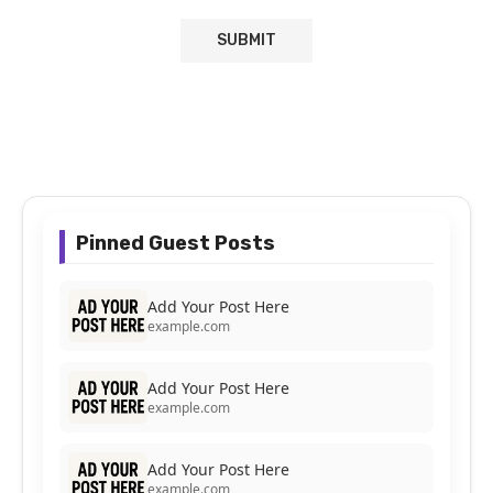
Pinned Guest Posts
Add Your Post Here
example.com
Add Your Post Here
example.com
Add Your Post Here
example.com