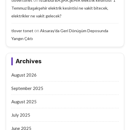
tlovertonet
İstanbul BAŞAKŞEHİR elektrik kesintisi! 1
Temmuz Başakşehir elektrik kesintisi ne vakit bitecek,
elektrikler ne vakit gelecek?
on
tlover tonet
Aksaray’da Geri Dönüşüm Deposunda
Yangın Çıktı
Archives
August 2026
September 2025
August 2025
July 2025
June 2025