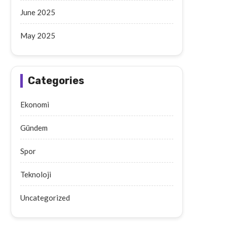
June 2025
May 2025
Aksaray’da Geri Dönüşüm
Aksaray’da Emekli Maaşı
Deposunda Yangın Çıktı
Yaşlı Adam Arabanın Çarp
Categories
September 18, 2025
September 17, 2025
Ekonomi
Gündem
Spor
Teknoloji
Uncategorized