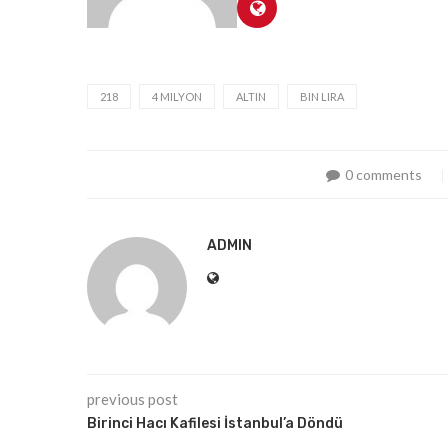
218
4 MILYON
ALTIN
BIN LIRA
0 comments
ADMIN
previous post
Birinci Hacı Kafilesi İstanbul’a Döndü