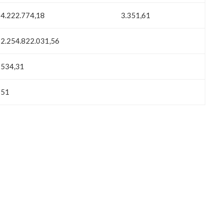
4.222.774,18
3.351,61
2.254.822.031,56
534,31
51