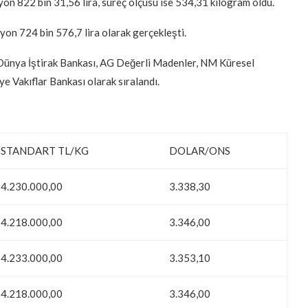
n 822 bin 31,56 lira, süreç ölçüsü ise 534,31 kilogram oldu.
yon 724 bin 576,7 lira olarak gerçekleşti.
 Dünya İştirak Bankası, AG Değerli Madenler, NM Küresel
e Vakıflar Bankası olarak sıralandı.
STANDART TL/KG
DOLAR/ONS
4.230.000,00
3.338,30
4.218.000,00
3.346,00
4.233.000,00
3.353,10
4.218.000,00
3.346,00