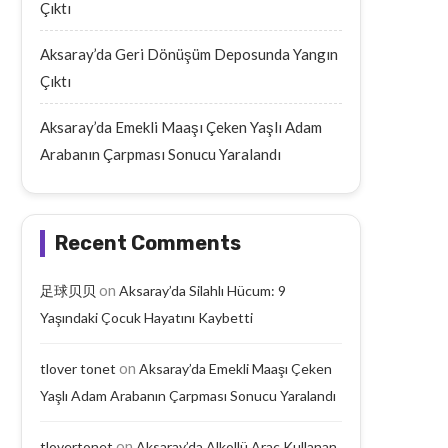
Çıktı
Aksaray’da Geri Dönüşüm Deposunda Yangın
Çıktı
Aksaray’da Emekli Maaşı Çeken Yaşlı Adam
Arabanın Çarpması Sonucu Yaralandı
Recent Comments
on
足球贝贝
Aksaray’da Silahlı Hücum: 9
Yaşındaki Çocuk Hayatını Kaybetti
on
tlover tonet
Aksaray’da Emekli Maaşı Çeken
Yaşlı Adam Arabanın Çarpması Sonucu Yaralandı
on
tlovertonet
Aksaray’da Alkollü Araç Kullanan