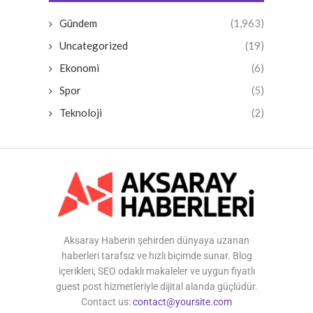
Gündem
(1,963)
Uncategorized
(19)
Ekonomi
(6)
Spor
(5)
Teknoloji
(2)
Aksaray Haberin şehirden dünyaya uzanan
haberleri tarafsız ve hızlı biçimde sunar. Blog
içerikleri, SEO odaklı makaleler ve uygun fiyatlı
guest post hizmetleriyle dijital alanda güçlüdür.
Contact us:
contact@yoursite.com