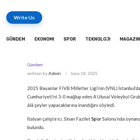
Write Us
GÜNDEM
EKONOMI
SPOR
TEKNOLOJI
MAGAZIN
Gündem
written by
Admin
June 18, 2025
2025 Bayanlar FIVB Milletler Ligi’nin (VNL) İstanbul’da
Cumhuriyeti’ni 3-0 mağlup eden A Ulusal Voleybol Grub
âlâ şeyler yapacaklarına inandığını söyledi.
İtalyan çalıştırıcı, Sinan Fazilet
Spor
Salonu’nda oynana
bulundu.