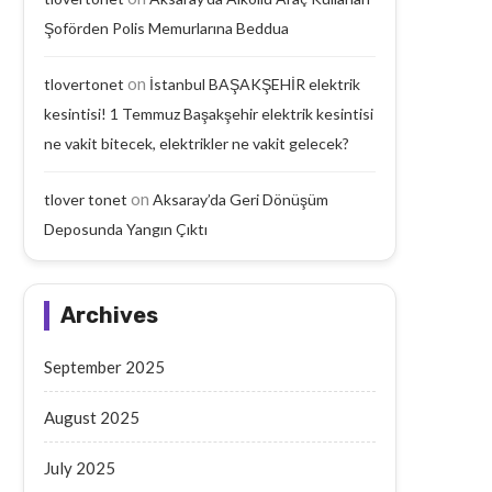
Şoförden Polis Memurlarına Beddua
on
tlovertonet
İstanbul BAŞAKŞEHİR elektrik
kesintisi! 1 Temmuz Başakşehir elektrik kesintisi
ne vakit bitecek, elektrikler ne vakit gelecek?
on
tlover tonet
Aksaray’da Geri Dönüşüm
Deposunda Yangın Çıktı
Aksaray’da Geri Dönüşüm
Aksaray’da Emekli Maaşı
Deposunda Yangın Çıktı
Yaşlı Adam Arabanın Çarp
September 18, 2025
September 17, 2025
Archives
September 2025
August 2025
July 2025