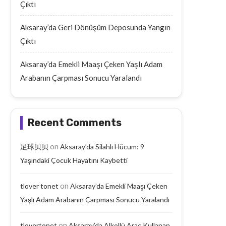
Çıktı
Aksaray’da Geri Dönüşüm Deposunda Yangın
Çıktı
Aksaray’da Emekli Maaşı Çeken Yaşlı Adam
Arabanın Çarpması Sonucu Yaralandı
Recent Comments
on
足球贝贝
Aksaray’da Silahlı Hücum: 9
Yaşındaki Çocuk Hayatını Kaybetti
on
tlover tonet
Aksaray’da Emekli Maaşı Çeken
Yaşlı Adam Arabanın Çarpması Sonucu Yaralandı
on
tlovertonet
Aksaray’da Alkollü Araç Kullanan