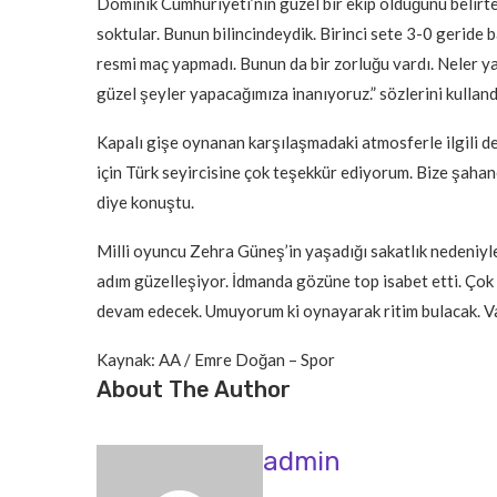
Dominik Cumhuriyeti’nin güzel bir ekip olduğunu belirten
soktular. Bunun bilincindeydik. Birinci sete 3-0 geride
resmi maç yapmadı. Bunun da bir zorluğu vardı. Neler ya
güzel şeyler yapacağımıza inanıyoruz.” sözlerini kulland
Kapalı gişe oynanan karşılaşmadaki atmosferle ilgili d
için Türk seyircisine çok teşekkür ediyorum. Bize şahan
diye konuştu.
Milli oyuncu Zehra Güneş’in yaşadığı sakatlık nedeniyle
adım güzelleşiyor. İdmanda gözüne top isabet etti. Çok
devam edecek. Umuyorum ki oynayarak ritim bulacak. Vak
Kaynak: AA / Emre Doğan – Spor
About The Author
admin