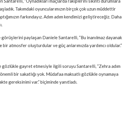
 Santarelli, “Oynadıkları maçlarda rakiplerini sıkıntı durumlara
 başladık. Takımdaki oyuncularımızın birçok çok uzun müddettir
ptığımızın farkındayız. Adım adım kendimizi geliştireceğiz. Daha
ı.
e görüşlerini paylaşan Daniele Santarelli, “Bu inanılmaz dayanak
e bir atmosfer oluşturdular ve güç anlarımızda yardımcı oldular.”
 gözlükle gayret etmesiyle ilgili soruyu Santarelli, “Zehra adım
 önemli bir sakatlığı yok. Müdafaa maksatlı gözlükle oynamaya
te gereksinimi var.” biçiminde yanıtladı.