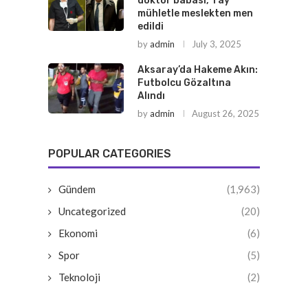
doktor babası, 1 ay
mühletle meslekten men
edildi
by
admin
July 3, 2025
Aksaray’da Hakeme Akın:
Futbolcu Gözaltına
Alındı
by
admin
August 26, 2025
POPULAR CATEGORIES
Gündem
(1,963)
Uncategorized
(20)
Ekonomi
(6)
Spor
(5)
Teknoloji
(2)