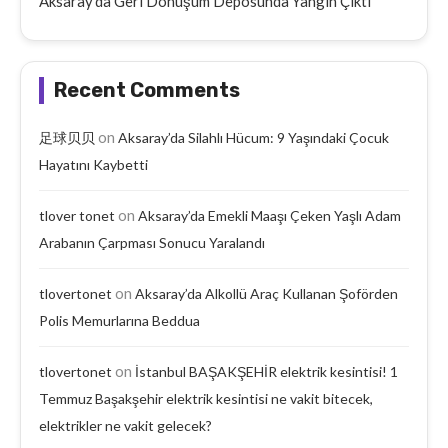
Aksaray’da Geri Dönüşüm Deposunda Yangın Çıktı
Recent Comments
on
足球贝贝
Aksaray’da Silahlı Hücum: 9 Yaşındaki Çocuk
Hayatını Kaybetti
on
tlover tonet
Aksaray’da Emekli Maaşı Çeken Yaşlı Adam
Arabanın Çarpması Sonucu Yaralandı
on
tlovertonet
Aksaray’da Alkollü Araç Kullanan Şoförden
Polis Memurlarına Beddua
on
tlovertonet
İstanbul BAŞAKŞEHİR elektrik kesintisi! 1
Temmuz Başakşehir elektrik kesintisi ne vakit bitecek,
elektrikler ne vakit gelecek?