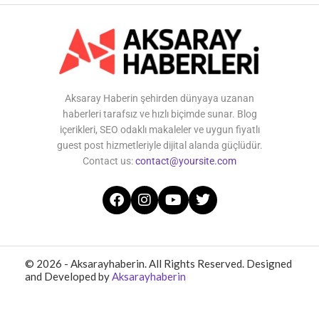
Aksaray Haberin şehirden dünyaya uzanan
haberleri tarafsız ve hızlı biçimde sunar. Blog
içerikleri, SEO odaklı makaleler ve uygun fiyatlı
guest post hizmetleriyle dijital alanda güçlüdür.
Contact us:
contact@yoursite.com
© 2026 - Aksarayhaberin. All Rights Reserved. Designed
and Developed by
Aksarayhaberin
Home
About Us
Contact Us
Privacy Policy