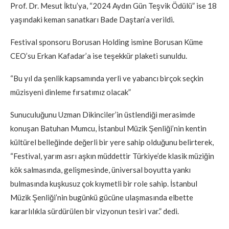
Prof. Dr. Mesut İktu’ya, “2024 Aydın Gün Teşvik Ödülü” ise 18
yaşındaki keman sanatkarı Bade Daştan’a verildi.
Festival sponsoru Borusan Holding ismine Borusan Küme
CEO’su Erkan Kafadar’a ise teşekkür plaketi sunuldu.
“Bu yıl da şenlik kapsamında yerli ve yabancı birçok seçkin
müzisyeni dinleme fırsatımız olacak”
Sunuculuğunu Uzman Dikinciler’in üstlendiği merasimde
konuşan Batuhan Mumcu, İstanbul Müzik Şenliği’nin kentin
kültürel belleğinde değerli bir yere sahip olduğunu belirterek,
“Festival, yarım asrı aşkın müddettir Türkiye’de klasik müziğin
kök salmasında, gelişmesinde, üniversal boyutta yankı
bulmasında kuşkusuz çok kıymetli bir role sahip. İstanbul
Müzik Şenliği’nin bugünkü gücüne ulaşmasında elbette
kararlılıkla sürdürülen bir vizyonun tesiri var.” dedi.