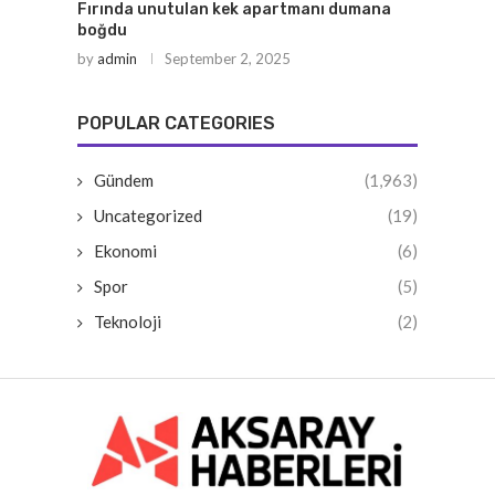
Fırında unutulan kek apartmanı dumana
boğdu
by
admin
September 2, 2025
POPULAR CATEGORIES
Gündem
(1,963)
Uncategorized
(19)
Ekonomi
(6)
Spor
(5)
Teknoloji
(2)