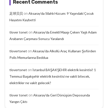
Recent Comments
on
足球贝贝
Aksaray’da Silahlı Hücum: 9 Yaşındaki Çocuk
Hayatını Kaybetti
on
tlover tonet
Aksaray’da Emekli Maaşı Çeken Yaşlı Adam
Arabanın Çarpması Sonucu Yaralandı
on
tlovertonet
Aksaray’da Alkollü Araç Kullanan Şoförden
Polis Memurlarına Beddua
on
tlovertonet
İstanbul BAŞAKŞEHİR elektrik kesintisi! 1
Temmuz Başakşehir elektrik kesintisi ne vakit bitecek,
elektrikler ne vakit gelecek?
on
tlover tonet
Aksaray’da Geri Dönüşüm Deposunda
Yangın Çıktı