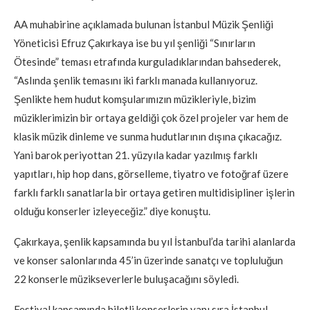
AA muhabirine açıklamada bulunan İstanbul Müzik Şenliği
Yöneticisi Efruz Çakırkaya ise bu yıl şenliği “Sınırların
Ötesinde” teması etrafında kurguladıklarından bahsederek,
“Aslında şenlik temasını iki farklı manada kullanıyoruz.
Şenlikte hem hudut komşularımızın müzikleriyle, bizim
müziklerimizin bir ortaya geldiği çok özel projeler var hem de
klasik müzik dinleme ve sunma hudutlarının dışına çıkacağız.
Yani barok periyottan 21. yüzyıla kadar yazılmış farklı
yapıtları, hip hop dans, görselleme, tiyatro ve fotoğraf üzere
farklı farklı sanatlarla bir ortaya getiren multidisipliner işlerin
olduğu konserler izleyeceğiz.” diye konuştu.
Çakırkaya, şenlik kapsamında bu yıl İstanbul’da tarihi alanlarda
ve konser salonlarında 45’in üzerinde sanatçı ve topluluğun
22 konserle müzikseverlerle buluşacağını söyledi.
Festival kapsamında biletli konserlerin yanı sıra İstanbul