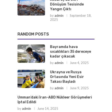
Dönüşüm Tesisinde
Yangın Çıktı
by
admin
September 18,
2025
RANDOM POSTS
Bayramda hava
sıcaklıkları 35 dereceye
kadar çıkacak
by
admin
June 4, 2025
Ukrayna ve Rusya
Ortasında Yeni Esir
Takası Başladı
by
admin
June 9, 2025
Umman’daki İran-ABD Nükleer Görüşmeleri
İptal Edildi
by
admin
June 14, 2025