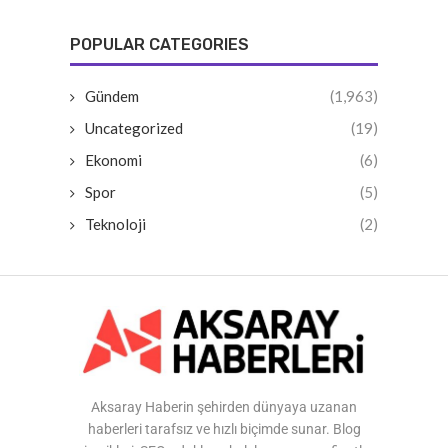
POPULAR CATEGORIES
Gündem
(1,963)
Uncategorized
(19)
Ekonomi
(6)
Spor
(5)
Teknoloji
(2)
Aksaray Haberin şehirden dünyaya uzanan
haberleri tarafsız ve hızlı biçimde sunar. Blog