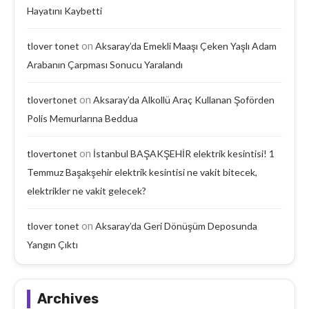
Hayatını Kaybetti
on
tlover tonet
Aksaray’da Emekli Maaşı Çeken Yaşlı Adam
Arabanın Çarpması Sonucu Yaralandı
on
tlovertonet
Aksaray’da Alkollü Araç Kullanan Şoförden
Polis Memurlarına Beddua
on
tlovertonet
İstanbul BAŞAKŞEHİR elektrik kesintisi! 1
Temmuz Başakşehir elektrik kesintisi ne vakit bitecek,
elektrikler ne vakit gelecek?
on
tlover tonet
Aksaray’da Geri Dönüşüm Deposunda
Yangın Çıktı
Archives