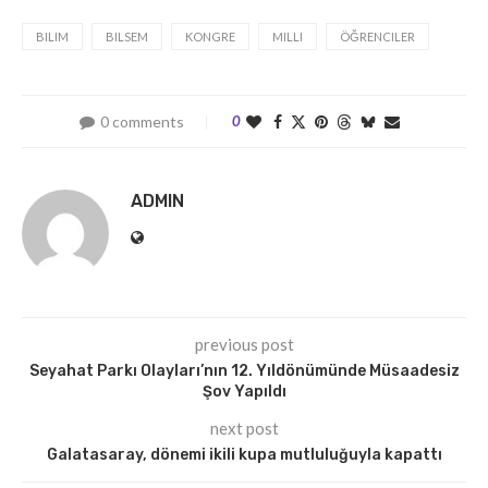
BILIM
BILSEM
KONGRE
MILLI
ÖĞRENCILER
0 comments
0
ADMIN
previous post
Seyahat Parkı Olayları’nın 12. Yıldönümünde Müsaadesiz
Şov Yapıldı
next post
Galatasaray, dönemi ikili kupa mutluluğuyla kapattı