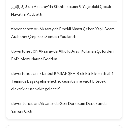
on
足球贝贝
Aksaray’da Silahlı Hücum: 9 Yaşındaki Çocuk
Hayatını Kaybetti
on
tlover tonet
Aksaray’da Emekli Maaşı Çeken Yaşlı Adam
Arabanın Çarpması Sonucu Yaralandı
on
tlovertonet
Aksaray’da Alkollü Araç Kullanan Şoförden
Polis Memurlarına Beddua
on
tlovertonet
İstanbul BAŞAKŞEHİR elektrik kesintisi! 1
Temmuz Başakşehir elektrik kesintisi ne vakit bitecek,
elektrikler ne vakit gelecek?
on
tlover tonet
Aksaray’da Geri Dönüşüm Deposunda
Yangın Çıktı