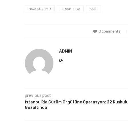
HAVA DURUMU
İSTANBUL'DA
SAAT
0 comments
ADMIN
previous post
İstanbul’da Cürüm Örgütüne Operasyon: 22 Kuşkul
Gözaltında