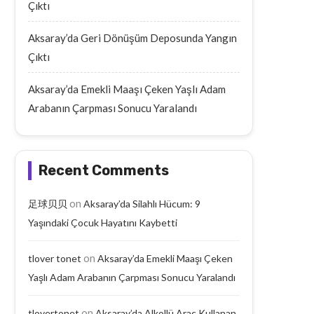
Çıktı
Aksaray’da Geri Dönüşüm Deposunda Yangın
Çıktı
Aksaray’da Emekli Maaşı Çeken Yaşlı Adam
Arabanın Çarpması Sonucu Yaralandı
Recent Comments
on
足球贝贝
Aksaray’da Silahlı Hücum: 9
Yaşındaki Çocuk Hayatını Kaybetti
on
tlover tonet
Aksaray’da Emekli Maaşı Çeken
Yaşlı Adam Arabanın Çarpması Sonucu Yaralandı
on
tlovertonet
Aksaray’da Alkollü Araç Kullanan