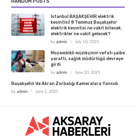
RANDOM POSTS
İstanbul BAŞAKŞEHİR elektrik
kesintisi! 8 Temmuz Başakşehir
elektrik kesintisi ne vakit bitecek,
elektrikler ne vakit gelecek?
by
admin
July 10, 2025
Mozambikli müzikçinin vefatı şaibe
yarattı, sağlık müdürlüğü devreye
girdi
by
admin
June 20, 2025
Başakşehir’de Akran Zorbalığı Kameralara Yansıdı
by
admin
June 2, 2025