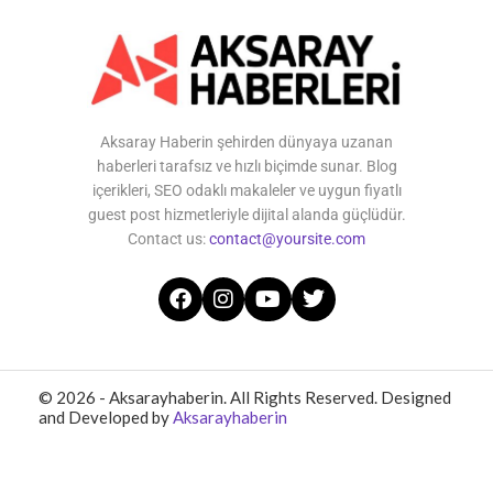
Aksaray Haberin şehirden dünyaya uzanan
haberleri tarafsız ve hızlı biçimde sunar. Blog
içerikleri, SEO odaklı makaleler ve uygun fiyatlı
guest post hizmetleriyle dijital alanda güçlüdür.
Contact us:
contact@yoursite.com
© 2026 - Aksarayhaberin. All Rights Reserved. Designed
and Developed by
Aksarayhaberin
Home
About Us
Contact Us
Privacy Policy