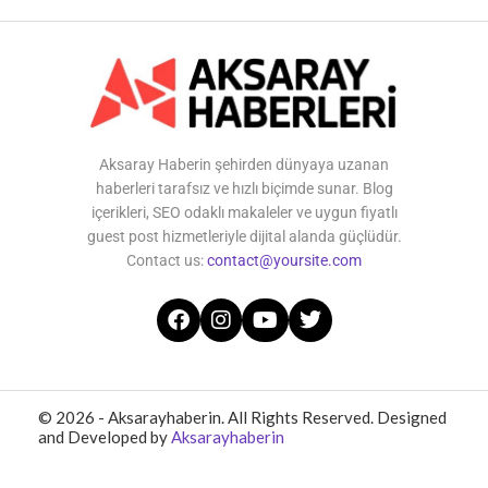
Aksaray Haberin şehirden dünyaya uzanan
haberleri tarafsız ve hızlı biçimde sunar. Blog
içerikleri, SEO odaklı makaleler ve uygun fiyatlı
guest post hizmetleriyle dijital alanda güçlüdür.
Contact us:
contact@yoursite.com
© 2026 - Aksarayhaberin. All Rights Reserved. Designed
and Developed by
Aksarayhaberin